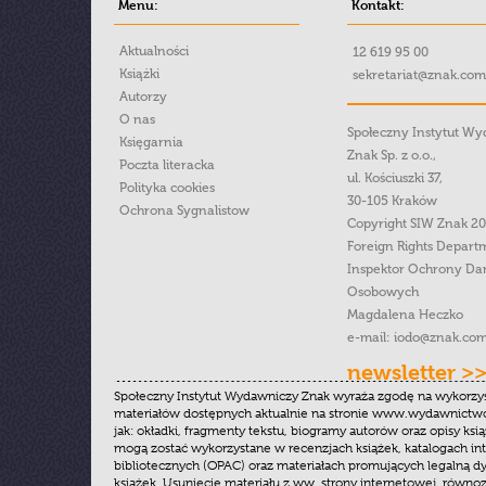
Menu:
Kontakt:
Aktualności
12 619 95 00
Książki
sekretariat@znak.com
Autorzy
O nas
Społeczny Instytut W
Księgarnia
Znak Sp. z o.o.,
Poczta literacka
ul. Kościuszki 37,
Polityka cookies
30-105 Kraków
Ochrona Sygnalistow
Copyright SIW Znak 2
Foreign Rights Depart
Inspektor Ochrony Da
Osobowych
Magdalena Heczko
e-mail:
iodo@znak.com
newsletter >
Społeczny Instytut Wydawniczy Znak wyraża zgodę na wykorzy
materiałów dostępnych aktualnie na stronie www.wydawnictwoz
jak: okładki, fragmenty tekstu, biogramy autorów oraz opisy ksią
mogą zostać wykorzystane w recenzjach książek, katalogach i
bibliotecznych (OPAC) oraz materiałach promujących legalną dy
książek. Usunięcie materiału z ww. strony internetowej, równoz