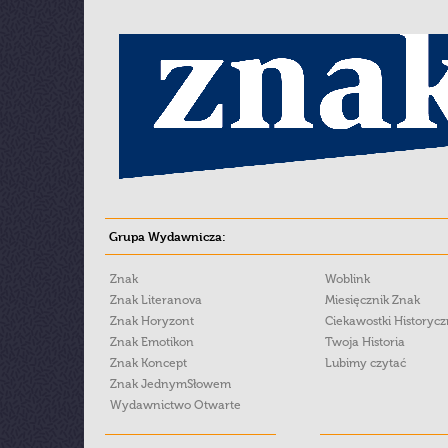
Grupa Wydawnicza:
Znak
Woblink
Znak Literanova
Miesięcznik Znak
Znak Horyzont
Ciekawostki Historyc
Znak Emotikon
Twoja Historia
Znak Koncept
Lubimy czytać
Znak JednymSłowem
Wydawnictwo Otwarte