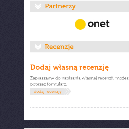
Partnerzy
Recenzje
Dodaj własną recenzję
Zapraszamy do napisania własnej recenzji, możes
poprzez formularz.