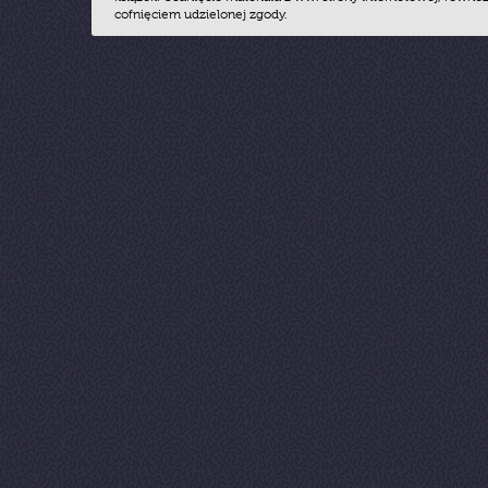
cofnięciem udzielonej zgody.