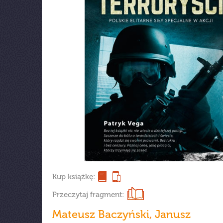
Kup książkę:
Przeczytaj fragment:
Mateusz Baczyński
,
Janusz