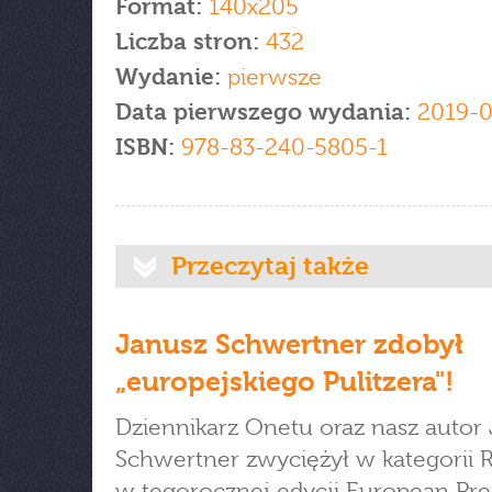
Format:
140x205
Liczba stron:
432
Wydanie:
pierwsze
Data pierwszego wydania:
2019-
ISBN:
978-83-240-5805-1
Przeczytaj także
Janusz Schwertner zdobył
„europejskiego Pulitzera"!
Dziennikarz Onetu oraz nasz autor
Schwertner zwyciężył w kategorii 
w tegorocznej edycji European Pres