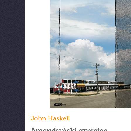
John Haskell
Amerykański czyściec