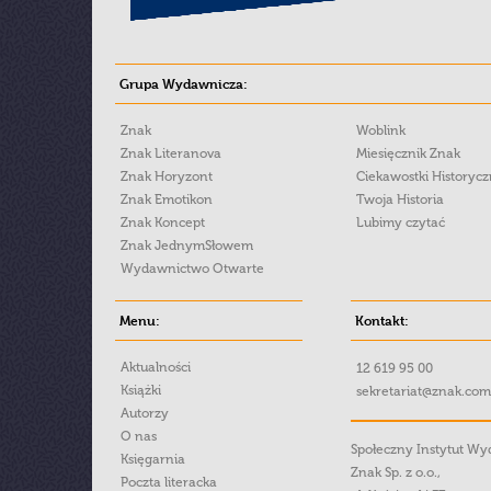
Grupa Wydawnicza:
Znak
Woblink
Znak Literanova
Miesięcznik Znak
Znak Horyzont
Ciekawostki Historyc
Znak Emotikon
Twoja Historia
Znak Koncept
Lubimy czytać
Znak JednymSłowem
Wydawnictwo Otwarte
Menu:
Kontakt:
Aktualności
12 619 95 00
Książki
sekretariat@znak.com
Autorzy
O nas
Społeczny Instytut W
Księgarnia
Znak Sp. z o.o.,
Poczta literacka