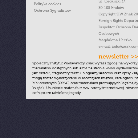
ul. Kościuszki 37,
Polityka cookies
30-105 Kraków
Ochrona Sygnalistow
Copyright SIW Znak 2
Foreign Rights Depart
Inspektor Ochrony Da
Osobowych
Magdalena Heczko
e-mail:
iodo@znak.com
newsletter >
Społeczny Instytut Wydawniczy Znak wyraża zgodę na wykorzy
materiałów dostępnych aktualnie na stronie www.wydawnictwoz
jak: okładki, fragmenty tekstu, biogramy autorów oraz opisy ksią
mogą zostać wykorzystane w recenzjach książek, katalogach i
bibliotecznych (OPAC) oraz materiałach promujących legalną dy
książek. Usunięcie materiału z ww. strony internetowej, równoz
cofnięciem udzielonej zgody.