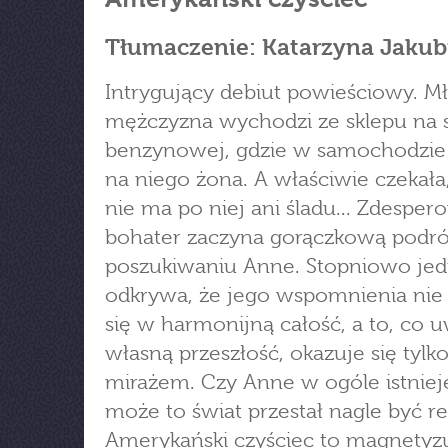
Tłumaczenie: Katarzyna Jakub
Intrygujący debiut powieściowy. M
mężczyzna wychodzi ze sklepu na s
benzynowej, gdzie w samochodzie
na niego żona. A właściwie czekała
nie ma po niej ani śladu... Zdespe
bohater zaczyna gorączkową podr
poszukiwaniu Anne. Stopniowo je
odkrywa, że jego wspomnienia nie 
się w harmonijną całość, a to, co u
własną przeszłość, okazuje się tylk
mirażem. Czy Anne w ogóle istniej
może to świat przestał nagle być re
Amerykański czyściec to magnetyz