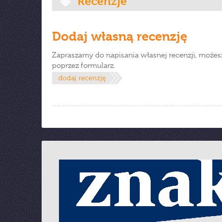
Recenzje
Dodaj własną recenzję
Zapraszamy do napisania własnej recenzji, możes
poprzez formularz.