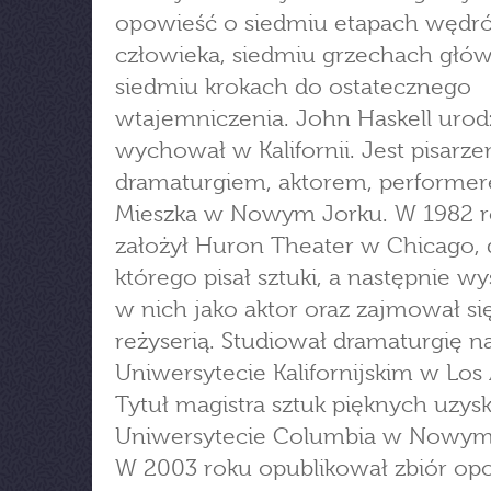
opowieść o siedmiu etapach wędr
człowieka, siedmiu grzechach głó
siedmiu krokach do ostatecznego
wtajemniczenia. John Haskell urodzi
wychował w Kalifornii. Jest pisarze
dramaturgiem, aktorem, performe
Mieszka w Nowym Jorku. W 1982 
założył Huron Theater w Chicago, 
którego pisał sztuki, a następnie w
w nich jako aktor oraz zajmował si
reżyserią. Studiował dramaturgię n
Uniwersytecie Kalifornijskim w Los
Tytuł magistra sztuk pięknych uzysk
Uniwersytecie Columbia w Nowym
W 2003 roku opublikował zbiór op