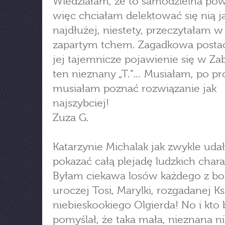
Wiedziałam, że to samodzielna pow
więc chciałam delektować się nią j
najdłużej, niestety, przeczytałam w 
zapartym tchem. Zagadkowa postać
jej tajemnicze pojawienie się w Zab
ten nieznany „T.”… Musiałam, po pr
musiałam poznać rozwiązanie jak
najszybciej!
Zuza G.
Katarzynie Michalak jak zwykle udał
pokazać całą plejadę ludzkich char
Byłam ciekawa losów każdego z b
uroczej Tosi, Marylki, rozgadanej Ks
niebieskookiego Olgierda! No i kto 
pomyślał, że taka mała, nieznana 