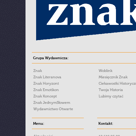
Grupa Wydawnicza:
Znak
Woblink
Znak Literanova
Miesięcznik Znak
Znak Horyzont
Ciekawostki Historyc
Znak Emotikon
Twoja Historia
Znak Koncept
Lubimy czytać
Znak JednymSłowem
Wydawnictwo Otwarte
Menu:
Kontakt: