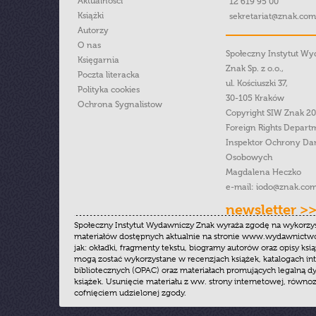
Aktualności
12 619 95 00
Książki
sekretariat@znak.com
Autorzy
O nas
Społeczny Instytut W
Księgarnia
Znak Sp. z o.o.,
Poczta literacka
ul. Kościuszki 37,
Polityka cookies
30-105 Kraków
Ochrona Sygnalistow
Copyright SIW Znak 2
Foreign Rights Depart
Inspektor Ochrony Da
Osobowych
Magdalena Heczko
e-mail:
iodo@znak.com
newsletter >
Społeczny Instytut Wydawniczy Znak wyraża zgodę na wykorzy
materiałów dostępnych aktualnie na stronie www.wydawnictwoz
jak: okładki, fragmenty tekstu, biogramy autorów oraz opisy ksią
mogą zostać wykorzystane w recenzjach książek, katalogach i
bibliotecznych (OPAC) oraz materiałach promujących legalną dy
książek. Usunięcie materiału z ww. strony internetowej, równoz
cofnięciem udzielonej zgody.