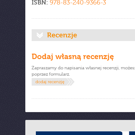
ISBN:
978-83-240-9366-3
Recenzje
Dodaj własną recenzję
Zapraszamy do napisania własnej recenzji, możes
poprzez formularz.