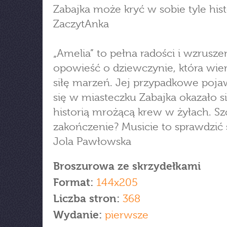
Zabajka może kryć w sobie tyle hist
ZaczytAnka
„Amelia” to pełna radości i wzrusze
opowieść o dziewczynie, która wie
siłę marzeń. Jej przypadkowe poja
się w miasteczku Zabajka okazało s
historią mrożącą krew w żyłach. Sz
zakończenie? Musicie to sprawdzić 
Jola Pawłowska
Broszurowa ze skrzydełkami
Format:
144x205
Liczba stron:
368
Wydanie:
pierwsze