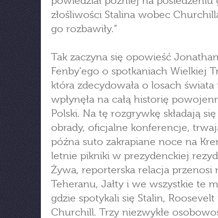
powiedział później na posiedzeniu 
złośliwości Stalina wobec Churchil
go rozbawiły.”
Tak zaczyna się opowieść Jonatha
Fenby'ego o spotkaniach Wielkiej Tr
która zdecydowała o losach świata 
wpłynęła na całą historię powojen
Polski. Na tę rozgrywkę składają się
obrady, oficjalne konferencje, trwa
późna suto zakrapiane noce na Kre
letnie pikniki w prezydenckiej rezyd
Żywa, reporterska relacja przenosi 
Teheranu, Jałty i we wszystkie te m
gdzie spotykali się Stalin, Roosevelt 
Churchill. Trzy niezwykłe osobowoś