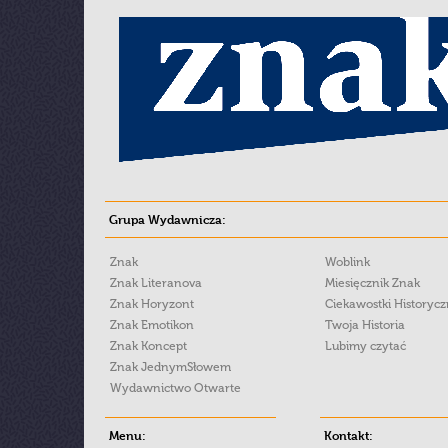
Grupa Wydawnicza:
Znak
Woblink
Znak Literanova
Miesięcznik Znak
Znak Horyzont
Ciekawostki Historyc
Znak Emotikon
Twoja Historia
Znak Koncept
Lubimy czytać
Znak JednymSłowem
Wydawnictwo Otwarte
Menu:
Kontakt: