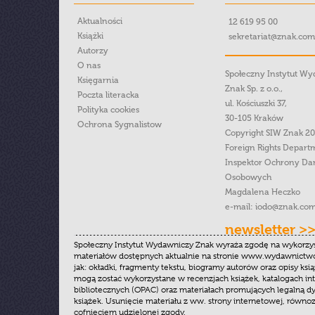
Aktualności
12 619 95 00
Książki
sekretariat@znak.com
Autorzy
O nas
Społeczny Instytut W
Księgarnia
Znak Sp. z o.o.,
Poczta literacka
ul. Kościuszki 37,
Polityka cookies
30-105 Kraków
Ochrona Sygnalistow
Copyright SIW Znak 2
Foreign Rights Depart
Inspektor Ochrony Da
Osobowych
Magdalena Heczko
e-mail:
iodo@znak.com
newsletter >
Społeczny Instytut Wydawniczy Znak wyraża zgodę na wykorzy
materiałów dostępnych aktualnie na stronie www.wydawnictwoz
jak: okładki, fragmenty tekstu, biogramy autorów oraz opisy ksią
mogą zostać wykorzystane w recenzjach książek, katalogach i
bibliotecznych (OPAC) oraz materiałach promujących legalną dy
książek. Usunięcie materiału z ww. strony internetowej, równoz
cofnięciem udzielonej zgody.