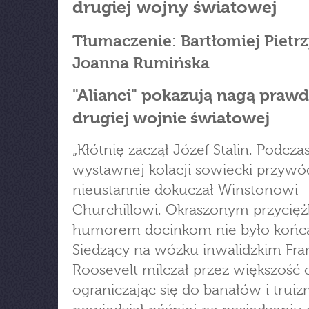
drugiej wojny światowej
Tłumaczenie: Bartłomiej Pietrz
Joanna Rumińska
"Alianci" pokazują nagą prawd
drugiej wojnie światowej
„Kłótnię zaczął Józef Stalin. Podcza
wystawnej kolacji sowiecki przywó
nieustannie dokuczał Winstonowi
Churchillowi. Okraszonym przycię
humorem docinkom nie było końca. 
Siedzący na wózku inwalidzkim Fran
Roosevelt milczał przez większość 
ograniczając się do banałów i trui