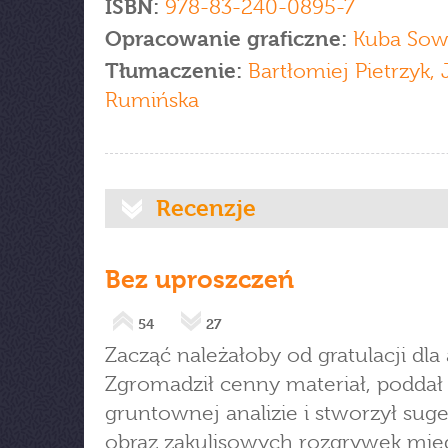
ISBN:
978-83-240-0895-7
Opracowanie graficzne:
Kuba Sowi
Tłumaczenie:
Bartłomiej Pietrzyk,
Rumińska
Recenzje
Bez uproszczeń
54
27
Zacząć należałoby od gratulacji dla 
Zgromadził cenny materiał, poddał
gruntownej analizie i stworzył sug
obraz zakulisowych rozgrywek mię