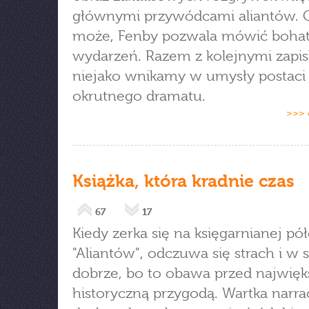
głównymi przywódcami aliantów. G
może, Fenby pozwala mówić boha
wydarzeń. Razem z kolejnymi zapi
niejako wnikamy w umysły postaci
okrutnego dramatu.
>>> 
Książka, która kradnie czas
67
17
Kiedy zerka się na księgarnianej pó
"Aliantów", odczuwa się strach i w
dobrze, bo to obawa przed najwięk
historyczną przygodą. Wartka narrac