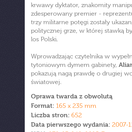
krwawy dyktator, znakomity manipu
zdesperowany premier - reprezent
trzy militarne potęgi zostały ukaza
politycznej grze, w której stawką by
los Polski.
Wprowadzając czytelnika w wypeł
tytoniowym dymem gabinety,
Alia
pokazują nagą prawdę o drugiej wo
światowej.
Oprawa twarda z obwolutą
Format:
165 x 235 mm
Liczba stron:
652
Data pierwszego wydania:
2007-1