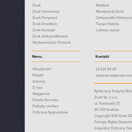
Znak
Woblink
Znak Literanova
Miesięcznik Znak
Znak Horyzont
Ciekawostki Historyc
Znak Emotikon
Twoja Historia
Znak Koncept
Lubimy czytać
Znak JednymSłowem
Wydawnictwo Otwarte
Menu:
Kontakt:
Aktualności
12 619 95 00
Książki
sekretariat@znak.com
Autorzy
O nas
Społeczny Instytut W
Księgarnia
Znak Sp. z o.o.,
Poczta literacka
ul. Kościuszki 37,
Polityka cookies
30-105 Kraków
Ochrona Sygnalistow
Copyright SIW Znak 2
Foreign Rights Depart
Inspektor Ochrony Da