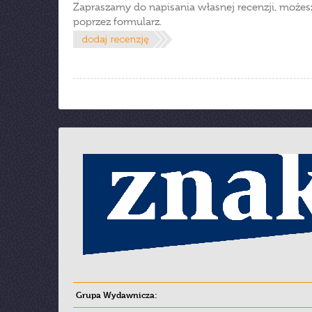
Zapraszamy do napisania własnej recenzji, możes
poprzez formularz.
Grupa Wydawnicza: