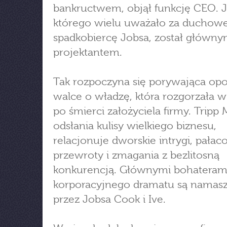
bankructwem, objął funkcję CEO. J
którego wielu uważało za duchow
spadkobiercę Jobsa, został główn
projektantem.
Tak rozpoczyna się porywająca op
walce o władzę, która rozgorzała w
po śmierci założyciela firmy. Tripp 
odsłania kulisy wielkiego biznesu,
relacjonuje dworskie intrygi, pała
przewroty i zmagania z bezlitosną
konkurencją. Głównymi bohateram
korporacyjnego dramatu są namasz
przez Jobsa Cook i Ive.