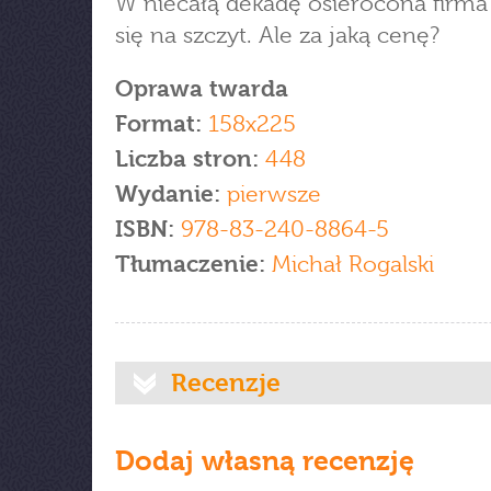
W niecałą dekadę osierocona firma
się na szczyt. Ale za jaką cenę?
Oprawa twarda
Format:
158x225
Liczba stron:
448
Wydanie:
pierwsze
ISBN:
978-83-240-8864-5
Tłumaczenie:
Michał Rogalski
Recenzje
Dodaj własną recenzję