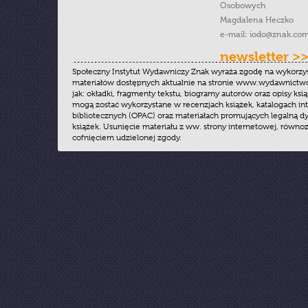
Osobowych
Magdalena Heczko
e-mail:
iodo@znak.com
newsletter >
Społeczny Instytut Wydawniczy Znak wyraża zgodę na wykorzy
materiałów dostępnych aktualnie na stronie www.wydawnictwoz
jak: okładki, fragmenty tekstu, biogramy autorów oraz opisy ksią
mogą zostać wykorzystane w recenzjach książek, katalogach i
bibliotecznych (OPAC) oraz materiałach promujących legalną dy
książek. Usunięcie materiału z ww. strony internetowej, równoz
cofnięciem udzielonej zgody.