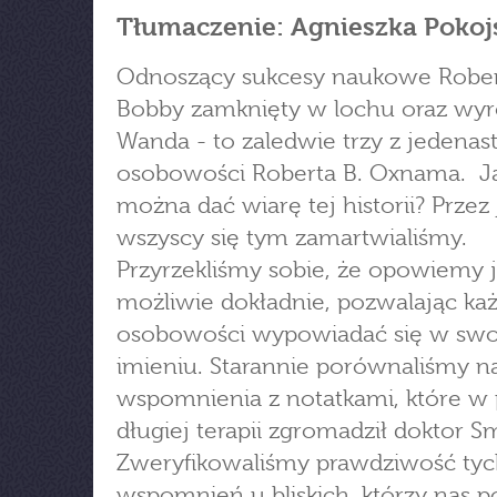
Tłumaczenie: Agnieszka Pokoj
Odnoszący sukcesy naukowe Rober
Bobby zamknięty w lochu oraz wy
Wanda - to zaledwie trzy z jedenas
osobowości Roberta B. Oxnama. J
można dać wiarę tej historii? Przez 
wszyscy się tym zamartwialiśmy.
Przyrzekliśmy sobie, że opowiemy 
możliwie dokładnie, pozwalając ka
osobowości wypowiadać się w sw
imieniu. Starannie porównaliśmy n
wspomnienia z notatkami, które w 
długiej terapii zgromadził doktor Sm
Zweryfikowaliśmy prawdziwość ty
wspomnień u bliskich, którzy nas po