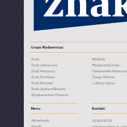
Grupa Wydawnicza:
Znak
Woblink
Znak Literanova
Miesięcznik Znak
Znak Horyzont
Ciekawostki Historyc
Znak Emotikon
Twoja Historia
Znak Koncept
Lubimy czytać
Znak JednymSłowem
Wydawnictwo Otwarte
Menu:
Kontakt:
Aktualności
12 619 95 00
Książki
sekretariat@znak.com