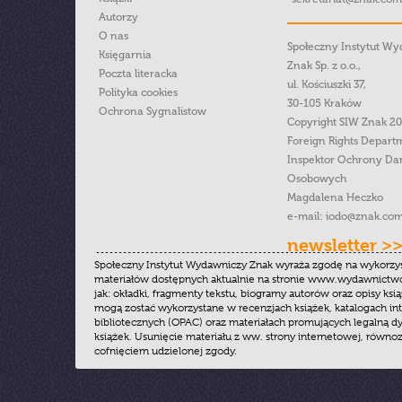
Autorzy
O nas
Społeczny Instytut W
Księgarnia
Znak Sp. z o.o.,
Poczta literacka
ul. Kościuszki 37,
Polityka cookies
30-105 Kraków
Ochrona Sygnalistow
Copyright SIW Znak 2
Foreign Rights Depart
Inspektor Ochrony Da
Osobowych
Magdalena Heczko
e-mail:
iodo@znak.com
newsletter >
Społeczny Instytut Wydawniczy Znak wyraża zgodę na wykorzy
materiałów dostępnych aktualnie na stronie www.wydawnictwoz
jak: okładki, fragmenty tekstu, biogramy autorów oraz opisy ksią
mogą zostać wykorzystane w recenzjach książek, katalogach i
bibliotecznych (OPAC) oraz materiałach promujących legalną dy
książek. Usunięcie materiału z ww. strony internetowej, równoz
cofnięciem udzielonej zgody.