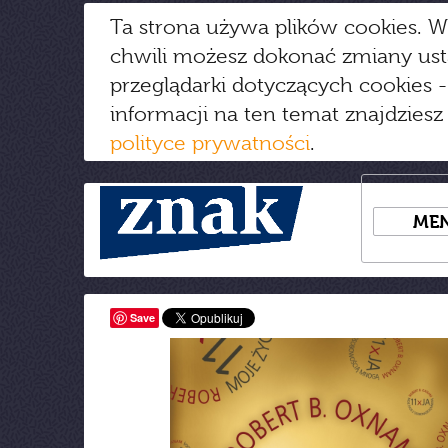
Ta strona używa plików cookies. W
chwili możesz dokonać zmiany us
przeglądarki dotyczących cookies
-
informacji na ten temat znajdziesz
polityce prywatności
.
ME
Save