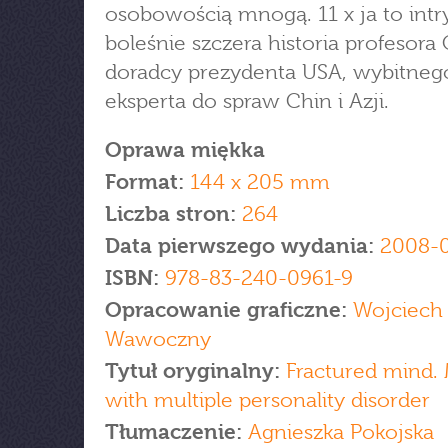
osobowością mnogą. 11 x ja to intr
boleśnie szczera historia profesor
doradcy prezydenta USA, wybitneg
eksperta do spraw Chin i Azji.
Oprawa miękka
Format:
144 x 205 mm
Liczba stron:
264
Data pierwszego wydania:
2008-
ISBN:
978-83-240-0961-9
Opracowanie graficzne:
Wojciech
Wawoczny
Tytuł oryginalny:
Fractured mind. 
with multiple personality disorder
Tłumaczenie:
Agnieszka Pokojska