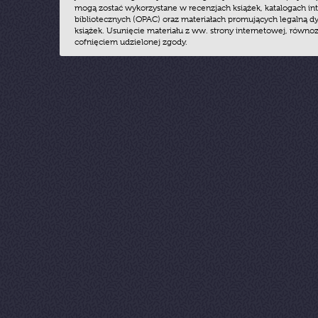
mogą zostać wykorzystane w recenzjach książek, katalogach i
bibliotecznych (OPAC) oraz materiałach promujących legalną dy
książek. Usunięcie materiału z ww. strony internetowej, równoz
cofnięciem udzielonej zgody.