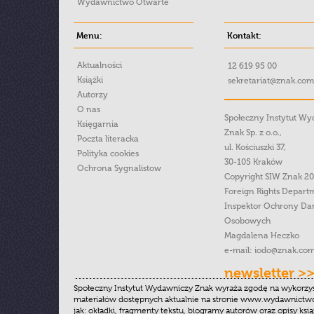
Wydawnictwo Otwarte
Menu:
Kontakt:
Aktualności
12 619 95 00
Książki
sekretariat@znak.com
Autorzy
O nas
Społeczny Instytut W
Księgarnia
Znak Sp. z o.o.,
Poczta literacka
ul. Kościuszki 37,
Polityka cookies
30-105 Kraków
Ochrona Sygnalistow
Copyright SIW Znak 2
Foreign Rights Depart
Inspektor Ochrony Da
Osobowych
Magdalena Heczko
e-mail:
iodo@znak.com
newsletter >
Społeczny Instytut Wydawniczy Znak wyraża zgodę na wykorzy
materiałów dostępnych aktualnie na stronie www.wydawnictwoz
jak: okładki, fragmenty tekstu, biogramy autorów oraz opisy ksią