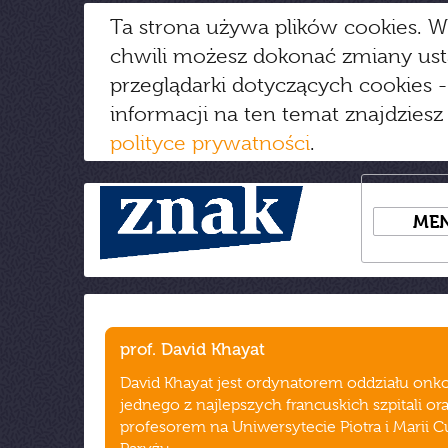
Ta strona używa plików cookies. W
chwili możesz dokonać zmiany us
przeglądarki dotyczących cookies
-
informacji na ten temat znajdziesz
polityce prywatności
.
ME
prof. David Khayat
David Khayat jest ordynatorem oddziału onko
jednego z najlepszych francuskich szpitali or
profesorem na Uniwersytecie Piotra i Marii C