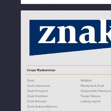
Grupa Wydawnicza:
Znak
Woblink
Znak Literanova
Miesięcznik Znak
Znak Horyzont
Ciekawostki Historyc
Znak Emotikon
Twoja Historia
Znak Koncept
Lubimy czytać
Znak JednymSłowem