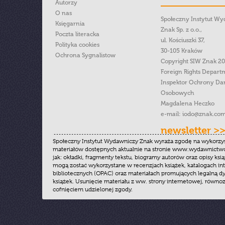
Autorzy
O nas
Społeczny Instytut W
Księgarnia
Znak Sp. z o.o.,
Poczta literacka
ul. Kościuszki 37,
Polityka cookies
30-105 Kraków
Ochrona Sygnalistow
Copyright SIW Znak 2
Foreign Rights Depart
Inspektor Ochrony Da
Osobowych
Magdalena Heczko
e-mail:
iodo@znak.com
newsletter >
Społeczny Instytut Wydawniczy Znak wyraża zgodę na wykorzy
materiałów dostępnych aktualnie na stronie www.wydawnictwoz
jak: okładki, fragmenty tekstu, biogramy autorów oraz opisy ksią
mogą zostać wykorzystane w recenzjach książek, katalogach i
bibliotecznych (OPAC) oraz materiałach promujących legalną dy
książek. Usunięcie materiału z ww. strony internetowej, równoz
cofnięciem udzielonej zgody.