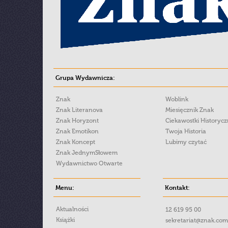
Grupa Wydawnicza:
Znak
Woblink
Znak Literanova
Miesięcznik Znak
Znak Horyzont
Ciekawostki Historyc
Znak Emotikon
Twoja Historia
Znak Koncept
Lubimy czytać
Znak JednymSłowem
Wydawnictwo Otwarte
Menu:
Kontakt:
Aktualności
12 619 95 00
Książki
sekretariat@znak.com