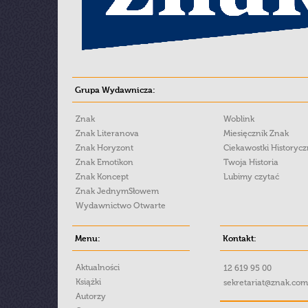
Grupa Wydawnicza:
Znak
Woblink
Znak Literanova
Miesięcznik Znak
Znak Horyzont
Ciekawostki Historyc
Znak Emotikon
Twoja Historia
Znak Koncept
Lubimy czytać
Znak JednymSłowem
Wydawnictwo Otwarte
Menu:
Kontakt:
Aktualności
12 619 95 00
Książki
sekretariat@znak.com
Autorzy