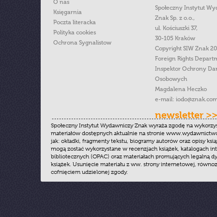
O nas
Społeczny Instytut W
Księgarnia
Znak Sp. z o.o.,
Poczta literacka
ul. Kościuszki 37,
Polityka cookies
30-105 Kraków
Ochrona Sygnalistow
Copyright SIW Znak 2
Foreign Rights Depart
Inspektor Ochrony Da
Osobowych
Magdalena Heczko
e-mail:
iodo@znak.com
newsletter >
Społeczny Instytut Wydawniczy Znak wyraża zgodę na wykorzy
materiałów dostępnych aktualnie na stronie www.wydawnictwoz
jak: okładki, fragmenty tekstu, biogramy autorów oraz opisy ksią
mogą zostać wykorzystane w recenzjach książek, katalogach i
bibliotecznych (OPAC) oraz materiałach promujących legalną dy
książek. Usunięcie materiału z ww. strony internetowej, równoz
cofnięciem udzielonej zgody.