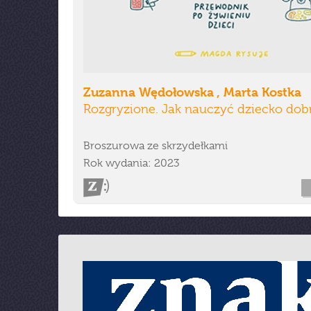
Zuzanna Wędołowska , Marta Kostka
Rozgryzione. Jak nauczyć dziecko dobr
Broszurowa ze skrzydełkami
Rok wydania: 2023