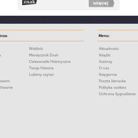
więcej
cza:
Menu:
Woblink
Aktualności
a
Miesięcznik Znak
Książki
Ciekawostki Historyczne
Autorzy
Twoja Historia
O nas
Lubimy czytać
Księgarnia
łowem
Poczta literacka
Otwarte
Polityka cookies
Ochrona Sygnalistow