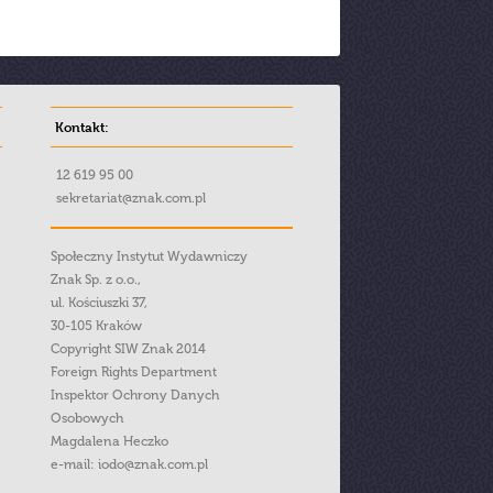
Kontakt:
12 619 95 00
sekretariat@znak.com.pl
Społeczny Instytut Wydawniczy
Znak Sp. z o.o.,
ul. Kościuszki 37,
30-105 Kraków
Copyright SIW Znak 2014
Foreign Rights Department
Inspektor Ochrony Danych
Osobowych
Magdalena Heczko
e-mail:
iodo@znak.com.pl