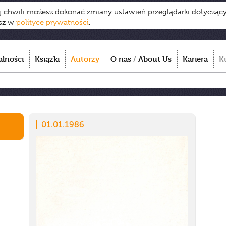
ej chwili możesz dokonać zmiany ustawień przeglądarki dotycząc
esz w
polityce prywatności
.
alności
Książki
Autorzy
O nas
/
About Us
Kariera
K
01.01.1986