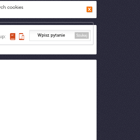
ych cookies
Szukaj
up: