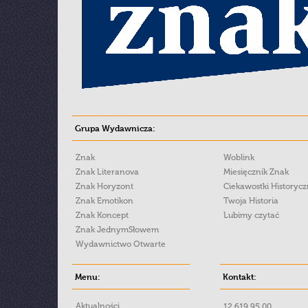
Grupa Wydawnicza:
Znak
Woblink
Znak Literanova
Miesięcznik Znak
Znak Horyzont
Ciekawostki Historyc
Znak Emotikon
Twoja Historia
Znak Koncept
Lubimy czytać
Znak JednymSłowem
Wydawnictwo Otwarte
Menu:
Kontakt:
Aktualności
12 619 95 00