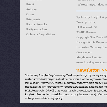
Książki
sekretariat@znak.com
Autorzy
O nas
Społeczny Instytut W
Księgarnia
Znak Sp. z o.o.,
Poczta literacka
ul. Kościuszki 37,
Polityka cookies
30-105 Kraków
Ochrona Sygnalistow
Copyright SIW Znak 2
Foreign Rights Depart
Inspektor Ochrony Da
Osobowych
Magdalena Heczko
e-mail:
iodo@znak.com
newsletter >
Społeczny Instytut Wydawniczy Znak wyraża zgodę na wykorzy
materiałów dostępnych aktualnie na stronie www.wydawnictwoz
jak: okładki, fragmenty tekstu, biogramy autorów oraz opisy ksią
mogą zostać wykorzystane w recenzjach książek, katalogach i
bibliotecznych (OPAC) oraz materiałach promujących legalną dy
książek. Usunięcie materiału z ww. strony internetowej, równoz
cofnięciem udzielonej zgody.