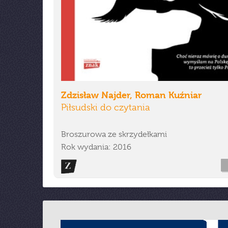
Zdzisław Najder, Roman Kuźniar
Piłsudski do czytania
Broszurowa ze skrzydełkami
Rok wydania: 2016