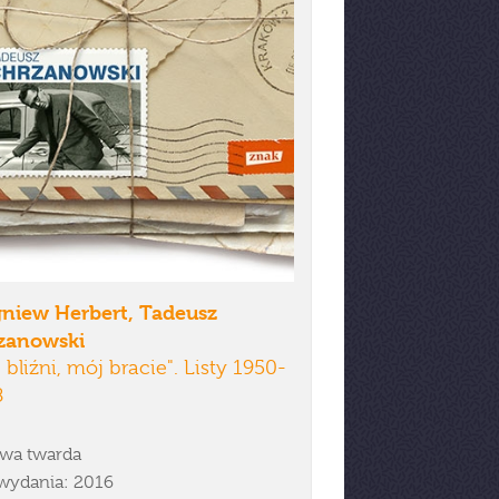
gniew Herbert, Tadeusz
zanowski
 bliźni, mój bracie". Listy 1950-
8
wa twarda
wydania: 2016