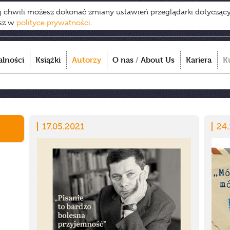
ej chwili możesz dokonać zmiany ustawień przeglądarki dotycząc
esz w
polityce prywatności
.
alności
Książki
Autorzy
O nas
/
About Us
Kariera
K
17.05.2021
24.