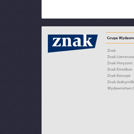
Grupa Wydawni
Znak
Znak Literanov
Znak Horyzont
Znak Emotikon
Znak Koncept
Znak JednymS
Wydawnictwo 