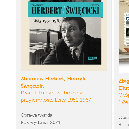
Zbigniew Herbert, Henryk
Zbi
Święcicki
Chr
Pisanie to bardzo bolesna
"Mój
przyjemność. Listy 1951-1967
199
Oprawa twarda
Opra
Rok wydania: 2021
Rok 