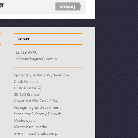
więcej
Kontakt:
12 619 95 00
sekretariat@znak.com.pl
Społeczny Instytut Wydawniczy
Znak Sp. z o.o.,
ul. Kościuszki 37,
30-105 Kraków
Copyright SIW Znak 2014
Foreign Rights Department
Inspektor Ochrony Danych
Osobowych
Magdalena Heczko
e-mail:
iodo@znak.com.pl