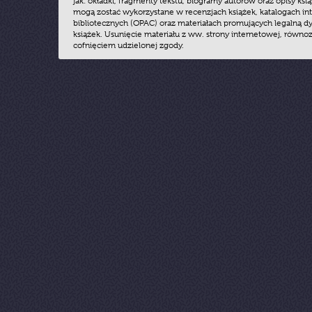
jak: okładki, fragmenty tekstu, biogramy autorów oraz opisy ksią
mogą zostać wykorzystane w recenzjach książek, katalogach i
bibliotecznych (OPAC) oraz materiałach promujących legalną dy
książek. Usunięcie materiału z ww. strony internetowej, równoz
cofnięciem udzielonej zgody.