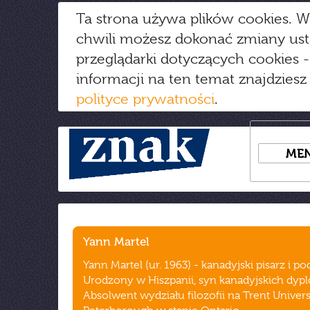
Ta strona używa plików cookies. W
chwili możesz dokonać zmiany us
przeglądarki dotyczących cookies
-
informacji na ten temat znajdziesz
polityce prywatności
.
ME
Yann Martel
Yann Martel (ur. 1963) - kanadyjski pisarz i po
Urodzony w Hiszpanii, syn kanadyjskich dyp
Absolwent wydziału filozofii na Trent Univers