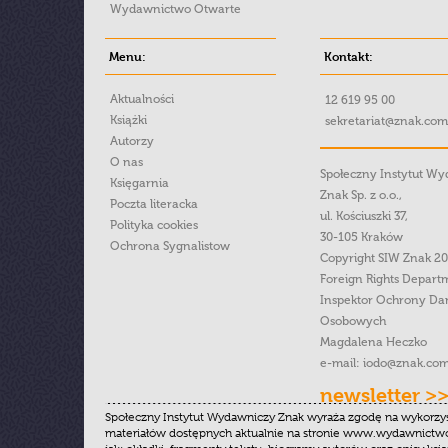
Wydawnictwo Otwarte
Menu:
Kontakt:
Aktualności
12 619 95 00
Książki
sekretariat@znak.com
Autorzy
O nas
Społeczny Instytut W
Księgarnia
Znak Sp. z o.o.,
Poczta literacka
ul. Kościuszki 37,
Polityka cookies
30-105 Kraków
Ochrona Sygnalistow
Copyright SIW Znak 2
Foreign Rights Depart
Inspektor Ochrony Da
Osobowych
Magdalena Heczko
e-mail:
iodo@znak.com
newsletter >
Społeczny Instytut Wydawniczy Znak wyraża zgodę na wykorzy
materiałów dostępnych aktualnie na stronie www.wydawnictwoz