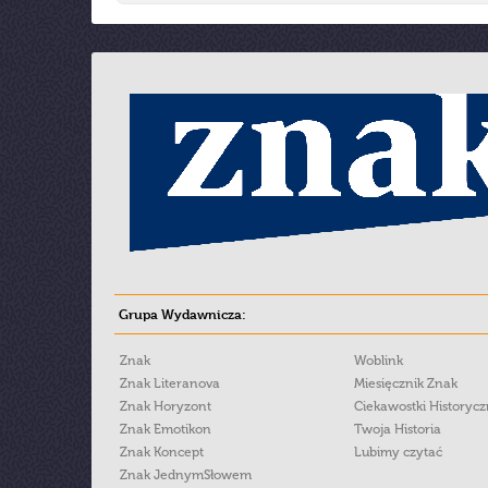
Grupa Wydawnicza:
Znak
Woblink
Znak Literanova
Miesięcznik Znak
Znak Horyzont
Ciekawostki Historyc
Znak Emotikon
Twoja Historia
Znak Koncept
Lubimy czytać
Znak JednymSłowem