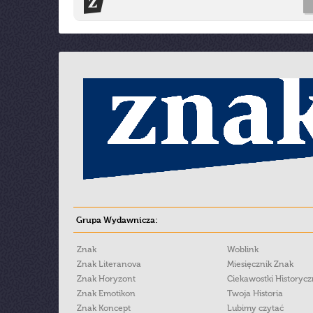
Grupa Wydawnicza:
Znak
Woblink
Znak Literanova
Miesięcznik Znak
Znak Horyzont
Ciekawostki Historyc
Znak Emotikon
Twoja Historia
Znak Koncept
Lubimy czytać