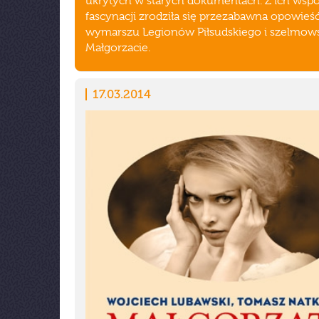
ukrytych w starych dokumentach. Z ich wspó
fascynacji zrodziła się przezabawna opowieś
wymarszu Legionów Piłsudskiego i szelmows
Małgorzacie.
17.03.2014