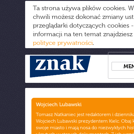
Ta strona używa plików cookies. W
chwili możesz dokonać zmiany us
przeglądarki dotyczących cookies
-
informacji na ten temat znajdziesz
polityce prywatności
.
ME
Wojciech Lubawski
Tomasz Natkaniec jest redaktorem i dzienni
Wojciech Lubawski prezydentem Kielc. Obaj 
swoje miasto i mają nosa do niezwykłych hist