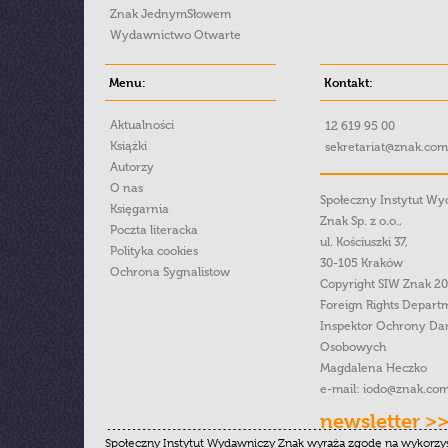
Znak JednymSłowem
Wydawnictwo Otwarte
Menu:
Kontakt:
Aktualności
12 619 95 00
Książki
sekretariat@znak.com
Autorzy
O nas
Społeczny Instytut W
Księgarnia
Znak Sp. z o.o.,
Poczta literacka
ul. Kościuszki 37,
Polityka cookies
30-105 Kraków
Ochrona Sygnalistow
Copyright SIW Znak 2
Foreign Rights Depart
Inspektor Ochrony Da
Osobowych
Magdalena Heczko
e-mail:
iodo@znak.com
newsletter >
Społeczny Instytut Wydawniczy Znak wyraża zgodę na wykorzy