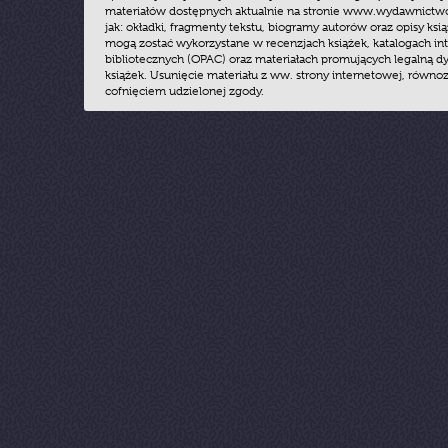
materiałów dostępnych aktualnie na stronie www.wydawnictwoz
jak: okładki, fragmenty tekstu, biogramy autorów oraz opisy ksią
mogą zostać wykorzystane w recenzjach książek, katalogach i
bibliotecznych (OPAC) oraz materiałach promujących legalną dy
książek. Usunięcie materiału z ww. strony internetowej, równoz
cofnięciem udzielonej zgody.