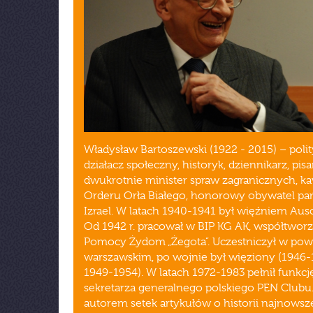
Władysław Bartoszewski (1922 - 2015) – polit
działacz społeczny, historyk, dziennikarz, pisa
dwukrotnie minister spraw zagranicznych, ka
Orderu Orła Białego, honorowy obywatel pa
Izrael. W latach 1940-1941 był więźniem Aus
Od 1942 r. pracował w BIP KG AK, współtworz
Pomocy Żydom „Żegota”. Uczestniczył w pow
warszawskim, po wojnie był więziony (1946-
1949-1954). W latach 1972-1983 pełnił funkcj
sekretarza generalnego polskiego PEN Clubu.
autorem setek artykułów o historii najnowsze