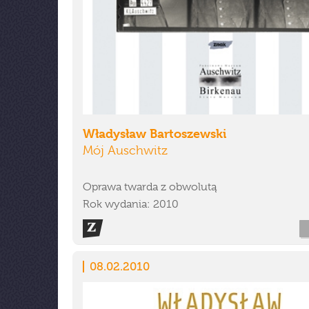
Władysław Bartoszewski
Mój Auschwitz
Oprawa twarda z obwolutą
Rok wydania: 2010
08.02.2010