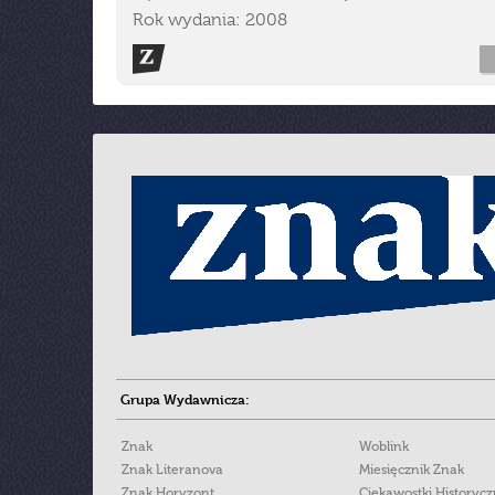
Rok wydania: 2008
Grupa Wydawnicza:
Znak
Woblink
Znak Literanova
Miesięcznik Znak
Znak Horyzont
Ciekawostki Historyc