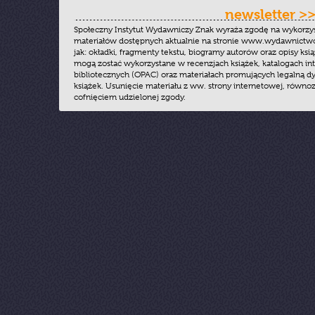
newsletter >
Społeczny Instytut Wydawniczy Znak wyraża zgodę na wykorzy
materiałów dostępnych aktualnie na stronie www.wydawnictwoz
jak: okładki, fragmenty tekstu, biogramy autorów oraz opisy ksią
mogą zostać wykorzystane w recenzjach książek, katalogach i
bibliotecznych (OPAC) oraz materiałach promujących legalną dy
książek. Usunięcie materiału z ww. strony internetowej, równoz
cofnięciem udzielonej zgody.