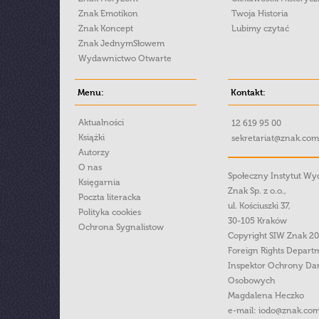
Znak Emotikon
Twoja Historia
Znak Koncept
Lubimy czytać
Znak JednymSłowem
Wydawnictwo Otwarte
Menu:
Kontakt:
Aktualności
12 619 95 00
Książki
sekretariat@znak.com
Autorzy
O nas
Społeczny Instytut W
Księgarnia
Znak Sp. z o.o.,
Poczta literacka
ul. Kościuszki 37,
Polityka cookies
30-105 Kraków
Ochrona Sygnalistow
Copyright SIW Znak 2
Foreign Rights Depart
Inspektor Ochrony Da
Osobowych
Magdalena Heczko
e-mail:
iodo@znak.com