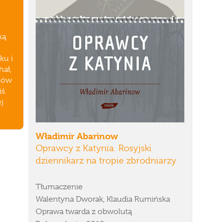
ką
ku i
hał,
anów
ś.
j
Władimir Abarinow
Oprawcy z Katynia. Rosyjski
dziennikarz na tropie zbrodniarzy
Tłumaczenie
Walentyna Dworak, Klaudia Rumińska
Oprawa twarda z obwolutą