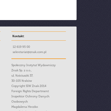
Kontakt:
12 619 95 00
sekretariat@znak.com.pl
Społeczny Instytut Wydawniczy
Znak Sp. z o.o.,
ul. Kościuszki 37,
30-105 Kraków
Copyright SIW Znak 2014
Foreign Rights Department
Inspektor Ochrony Danych
Osobowych
Magdalena Heczko