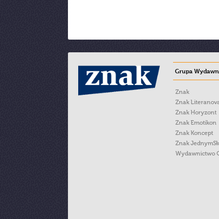
Grupa Wydawni
Znak
Znak Literanov
Znak Horyzont
Znak Emotikon
Znak Koncept
Znak JednymS
Wydawnictwo 