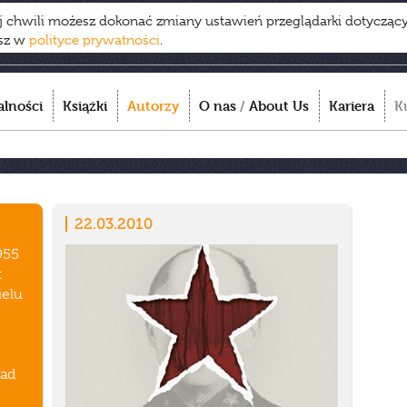
ej chwili możesz dokonać zmiany ustawień przeglądarki dotycząc
esz w
polityce prywatności
.
alności
Książki
Autorzy
O nas
/
About Us
Kariera
K
22.03.2010
955
t
ielu
ład