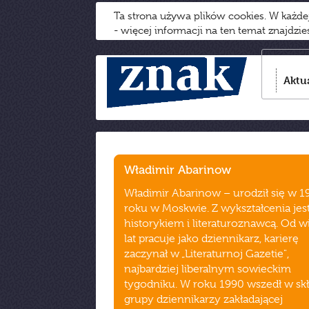
Ta strona używa plików cookies. W każd
- więcej informacji na ten temat znajdzi
Aktu
Władimir Abarinow
Władimir Abarinow – urodził się w 1
roku w Moskwie. Z wykształcenia jes
historykiem i literaturoznawcą. Od w
lat pracuje jako dziennikarz, karierę
zaczynał w „Literaturnoj Gazetie",
najbardziej liberalnym sowieckim
tygodniku. W roku 1990 wszedł w sk
grupy dziennikarzy zakładającej