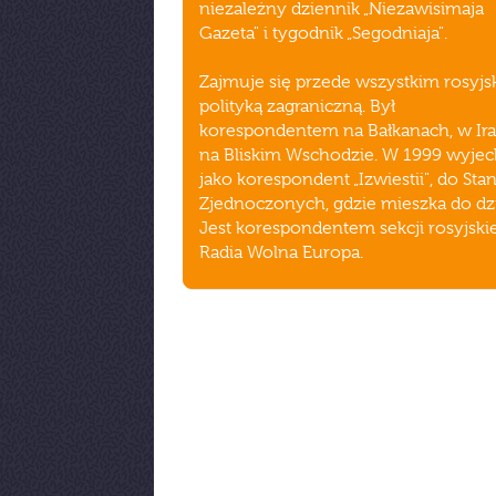
niezależny dziennik „Niezawisimaja
Gazeta" i tygodnik „Segodniaja".
Zajmuje się przede wszystkim rosyjs
polityką zagraniczną. Był
korespondentem na Bałkanach, w Ira
na Bliskim Wschodzie. W 1999 wyjec
jako korespondent „Izwiestii", do St
Zjednoczonych, gdzie mieszka do dzi
Jest korespondentem sekcji rosyjskie
Radia Wolna Europa.