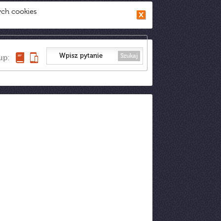
ych cookies
Szukaj
up: