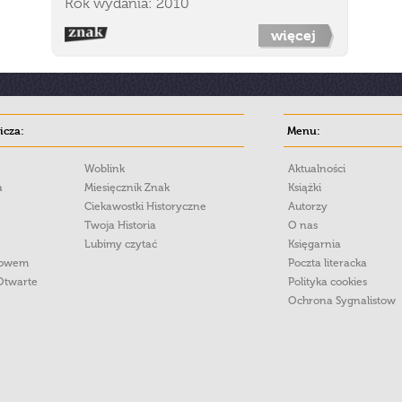
Rok wydania: 2010
więcej
cza:
Menu:
Woblink
Aktualności
a
Miesięcznik Znak
Książki
Ciekawostki Historyczne
Autorzy
Twoja Historia
O nas
Lubimy czytać
Księgarnia
łowem
Poczta literacka
Otwarte
Polityka cookies
Ochrona Sygnalistow