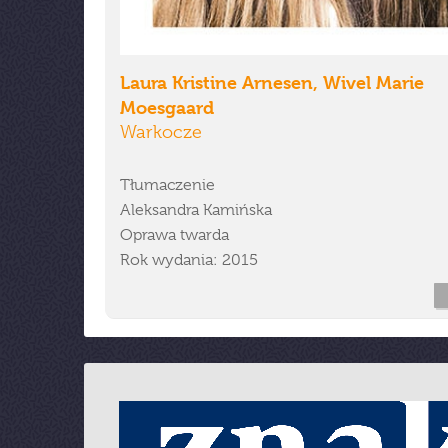
Laura Kristine Arnesen, Wivel Marie
Moesgaard
Warkocze
Tłumaczenie
Aleksandra Kamińska
Oprawa twarda
Rok wydania: 2015