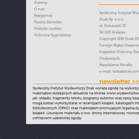
Autorzy
O nas
Społeczny Instytut W
Księgarnia
Znak Sp. z o.o.,
Poczta literacka
ul. Kościuszki 37,
Polityka cookies
30-105 Kraków
Ochrona Sygnalistow
Copyright SIW Znak 2
Foreign Rights Depart
Inspektor Ochrony Da
Osobowych
Magdalena Heczko
e-mail:
iodo@znak.com
newsletter >
Społeczny Instytut Wydawniczy Znak wyraża zgodę na wykorzy
materiałów dostępnych aktualnie na stronie www.wydawnictwoz
jak: okładki, fragmenty tekstu, biogramy autorów oraz opisy ksią
mogą zostać wykorzystane w recenzjach książek, katalogach i
bibliotecznych (OPAC) oraz materiałach promujących legalną dy
książek. Usunięcie materiału z ww. strony internetowej, równoz
cofnięciem udzielonej zgody.