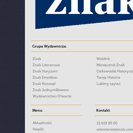
Grupa Wydawnicza:
Znak
Woblink
Znak Literanova
Miesięcznik Znak
Znak Horyzont
Ciekawostki Historyc
Znak Emotikon
Twoja Historia
Znak Koncept
Lubimy czytać
Znak JednymSłowem
Wydawnictwo Otwarte
Menu:
Kontakt:
Aktualności
12 619 95 00
Książki
sekretariat@znak.com