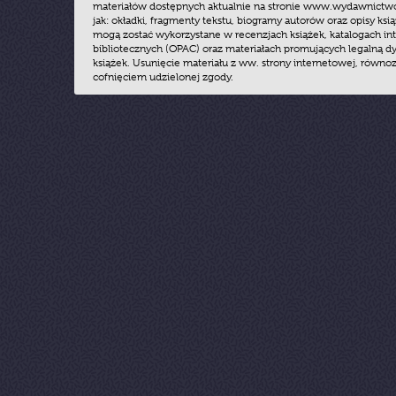
materiałów dostępnych aktualnie na stronie www.wydawnictwoz
jak: okładki, fragmenty tekstu, biogramy autorów oraz opisy ksią
mogą zostać wykorzystane w recenzjach książek, katalogach i
bibliotecznych (OPAC) oraz materiałach promujących legalną dy
książek. Usunięcie materiału z ww. strony internetowej, równoz
cofnięciem udzielonej zgody.