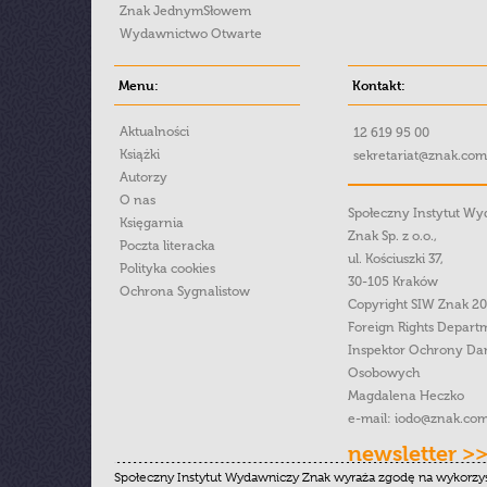
Znak JednymSłowem
Wydawnictwo Otwarte
Menu:
Kontakt:
Aktualności
12 619 95 00
Książki
sekretariat@znak.com
Autorzy
O nas
Społeczny Instytut W
Księgarnia
Znak Sp. z o.o.,
Poczta literacka
ul. Kościuszki 37,
Polityka cookies
30-105 Kraków
Ochrona Sygnalistow
Copyright SIW Znak 2
Foreign Rights Depart
Inspektor Ochrony Da
Osobowych
Magdalena Heczko
e-mail:
iodo@znak.com
newsletter >
Społeczny Instytut Wydawniczy Znak wyraża zgodę na wykorzy