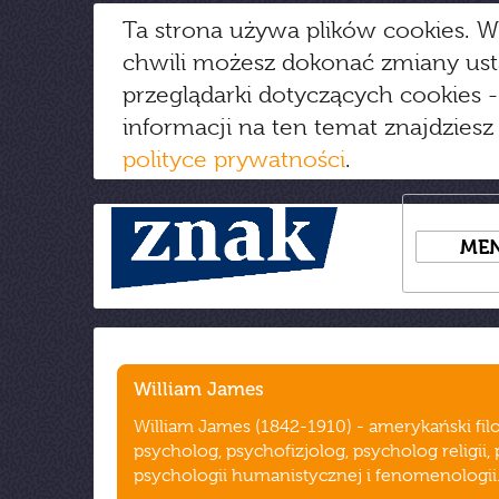
Ta strona używa plików cookies. W
chwili możesz dokonać zmiany us
przeglądarki dotyczących cookies
-
informacji na ten temat znajdziesz
polityce prywatności
.
ME
William James
William James (1842-1910) - amerykański filo
psycholog, psychofizjolog, psycholog religii,
psychologii humanistycznej i fenomenologii