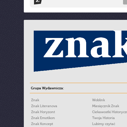
Grupa Wydawnicza:
Znak
Woblink
Znak Literanova
Miesięcznik Znak
Znak Horyzont
Ciekawostki Historyc
Znak Emotikon
Twoja Historia
Znak Koncept
Lubimy czytać