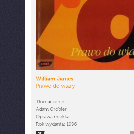
William James
Prawo do wiary
Tłumaczenie
Adam Grobler
Oprawa miękka
Rok wydania: 1996