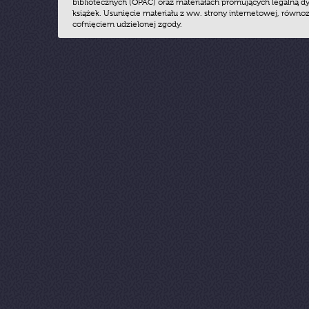
bibliotecznych (OPAC) oraz materiałach promujących legalną dy
książek. Usunięcie materiału z ww. strony internetowej, równoz
cofnięciem udzielonej zgody.