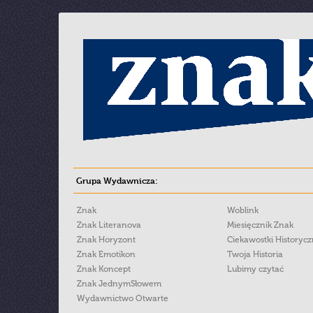
Grupa Wydawnicza:
Znak
Woblink
Znak Literanova
Miesięcznik Znak
Znak Horyzont
Ciekawostki Historyc
Znak Emotikon
Twoja Historia
Znak Koncept
Lubimy czytać
Znak JednymSłowem
Wydawnictwo Otwarte