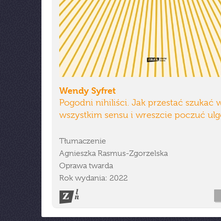
Wendy Syfret
Pogodni nihiliści. Jak przestać szukać 
wszystkim sensu i wreszcie poczuć ulg
Tłumaczenie
Agnieszka Rasmus-Zgorzelska
Oprawa twarda
Rok wydania: 2022