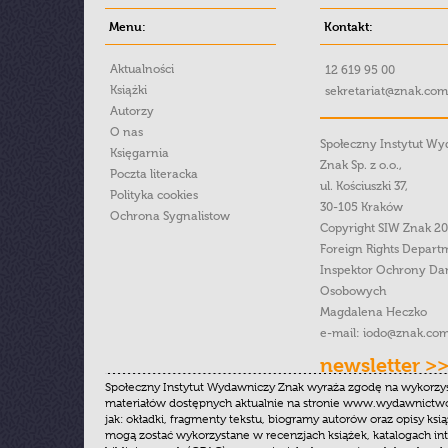
Menu:
Kontakt:
Aktualności
12 619 95 00
Książki
sekretariat@znak.com
Autorzy
O nas
Społeczny Instytut W
Księgarnia
Znak Sp. z o.o.,
Poczta literacka
ul. Kościuszki 37,
Polityka cookies
30-105 Kraków
Ochrona Sygnalistow
Copyright SIW Znak 2
Foreign Rights Depart
Inspektor Ochrony Da
Osobowych
Magdalena Heczko
e-mail:
iodo@znak.com
newsletter >
Społeczny Instytut Wydawniczy Znak wyraża zgodę na wykorzy
materiałów dostępnych aktualnie na stronie www.wydawnictwoz
jak: okładki, fragmenty tekstu, biogramy autorów oraz opisy ksią
mogą zostać wykorzystane w recenzjach książek, katalogach i