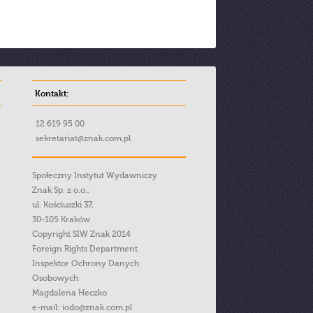
Kontakt:
12 619 95 00
sekretariat@znak.com.pl
Społeczny Instytut Wydawniczy
Znak Sp. z o.o.,
ul. Kościuszki 37,
30-105 Kraków
Copyright SIW Znak 2014
Foreign Rights Department
Inspektor Ochrony Danych
Osobowych
Magdalena Heczko
e-mail:
iodo@znak.com.pl