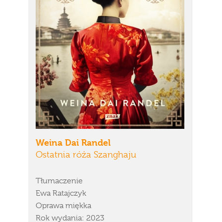
Weina Dai Randel
Ostatnia róża Szanghaju
Tłumaczenie
Ewa Ratajczyk
Oprawa miękka
Rok wydania: 2023