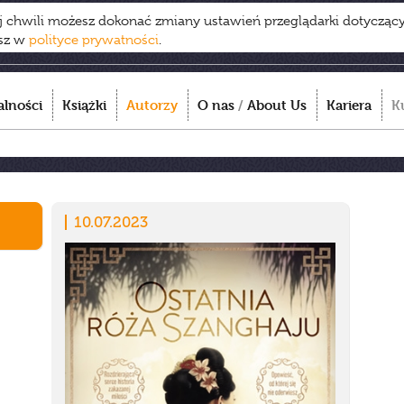
ej chwili możesz dokonać zmiany ustawień przeglądarki dotycząc
esz w
polityce prywatności
.
alności
Książki
Autorzy
O nas
/
About Us
Kariera
K
10.07.2023