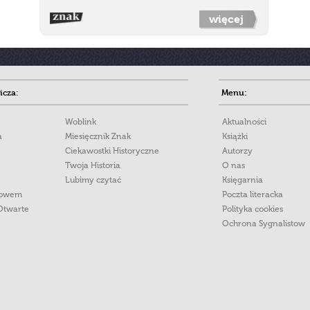
więcej
cza:
Menu:
Woblink
Aktualności
a
Miesięcznik Znak
Książki
Ciekawostki Historyczne
Autorzy
Twoja Historia
O nas
Lubimy czytać
Księgarnia
łowem
Poczta literacka
Otwarte
Polityka cookies
Ochrona Sygnalistow