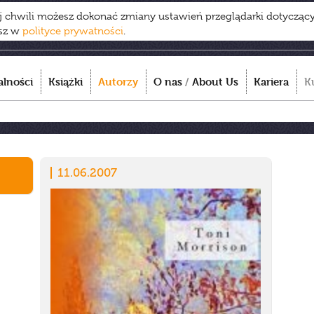
ej chwili możesz dokonać zmiany ustawień przeglądarki dotycząc
esz w
polityce prywatności
.
alności
Książki
Autorzy
O nas
/
About Us
Kariera
K
11.06.2007