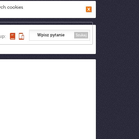
ych cookies
Szukaj
up: