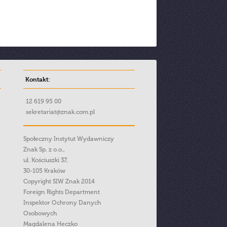
Kontakt:
12 619 95 00
sekretariat@znak.com.pl
Społeczny Instytut Wydawniczy
Znak Sp. z o.o.,
ul. Kościuszki 37,
30-105 Kraków
Copyright SIW Znak 2014
Foreign Rights Department
Inspektor Ochrony Danych
Osobowych
Magdalena Heczko