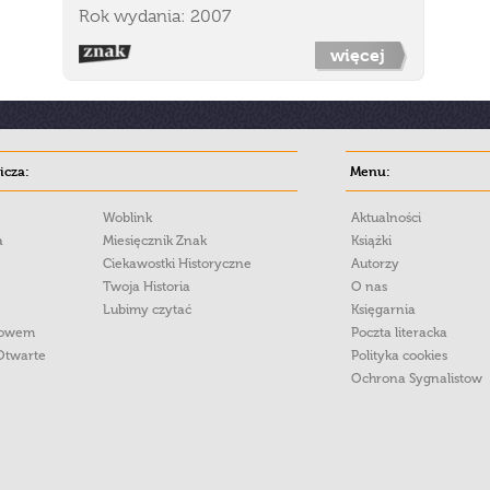
Rok wydania: 2007
więcej
cza:
Menu:
Woblink
Aktualności
a
Miesięcznik Znak
Książki
Ciekawostki Historyczne
Autorzy
Twoja Historia
O nas
Lubimy czytać
Księgarnia
łowem
Poczta literacka
Otwarte
Polityka cookies
Ochrona Sygnalistow