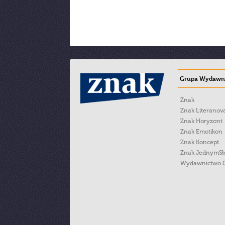
Grupa Wydawni
Znak
Znak Literanov
Znak Horyzont
Znak Emotikon
Znak Koncept
Znak JednymS
Wydawnictwo 