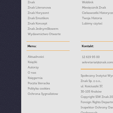
Znak
Woblink
Znak Literanova
Miesięcznik Znak
Znak Horyzont
Ciekawostki Historyc
Znak Emotikon
Twoja Historia
Znak Koncept
Lubimy czytać
Znak JednymSłowem
Wydawnictwo Otwarte
Menu:
Kontakt:
Aktualności
12 619 95 00
Książki
sekretariat@znak.com
Autorzy
O nas
Społeczny Instytut W
Księgarnia
Znak Sp. z o.o.,
Poczta literacka
ul. Kościuszki 37,
Polityka cookies
30-105 Kraków
Ochrona Sygnalistow
Copyright SIW Znak 2
Foreign Rights Depart
Inspektor Ochrony Da
Osobowych