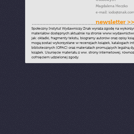
Magdalena Heczko
e-mail:
iodo@znak.com
newsletter >
Społeczny Instytut Wydawniczy Znak wyraża zgodę na wykorzy
materiałów dostępnych aktualnie na stronie www.wydawnictwoz
jak: okładki, fragmenty tekstu, biogramy autorów oraz opisy ksią
mogą zostać wykorzystane w recenzjach książek, katalogach i
bibliotecznych (OPAC) oraz materiałach promujących legalną dy
książek. Usunięcie materiału z ww. strony internetowej, równoz
cofnięciem udzielonej zgody.