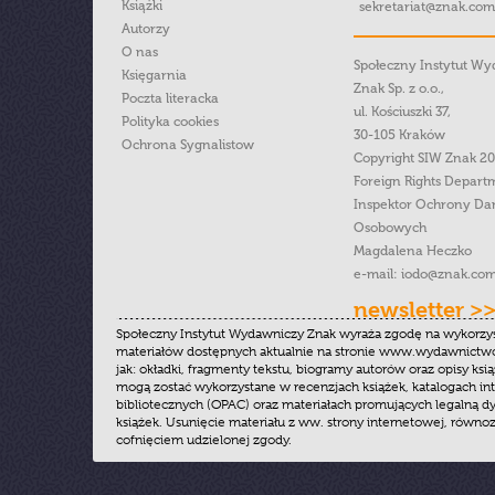
Książki
sekretariat@znak.com
Autorzy
O nas
Społeczny Instytut W
Księgarnia
Znak Sp. z o.o.,
Poczta literacka
ul. Kościuszki 37,
Polityka cookies
30-105 Kraków
Ochrona Sygnalistow
Copyright SIW Znak 2
Foreign Rights Depart
Inspektor Ochrony Da
Osobowych
Magdalena Heczko
e-mail:
iodo@znak.com
newsletter >
Społeczny Instytut Wydawniczy Znak wyraża zgodę na wykorzy
materiałów dostępnych aktualnie na stronie www.wydawnictwoz
jak: okładki, fragmenty tekstu, biogramy autorów oraz opisy ksią
mogą zostać wykorzystane w recenzjach książek, katalogach i
bibliotecznych (OPAC) oraz materiałach promujących legalną dy
książek. Usunięcie materiału z ww. strony internetowej, równoz
cofnięciem udzielonej zgody.