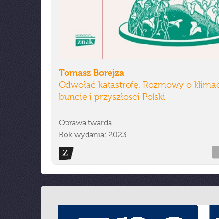
Tomasz Borejza
Odwołać katastrofę. Rozmowy o klimac
buncie i przyszłości Polski
Oprawa twarda
Rok wydania: 2023