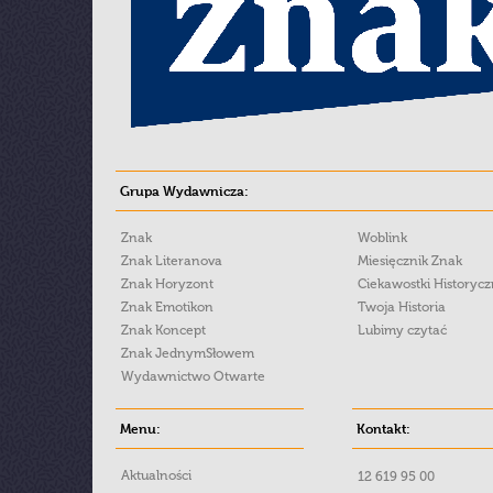
Grupa Wydawnicza:
Znak
Woblink
Znak Literanova
Miesięcznik Znak
Znak Horyzont
Ciekawostki Historyc
Znak Emotikon
Twoja Historia
Znak Koncept
Lubimy czytać
Znak JednymSłowem
Wydawnictwo Otwarte
Menu:
Kontakt:
Aktualności
12 619 95 00