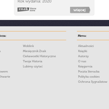
Rok wydania: 2020
więcej
cza:
Menu:
Woblink
Aktualności
a
Miesięcznik Znak
Książki
Ciekawostki Historyczne
Autorzy
Twoja Historia
O nas
Lubimy czytać
Księgarnia
łowem
Poczta literacka
Otwarte
Polityka cookies
Ochrona Sygnalistow