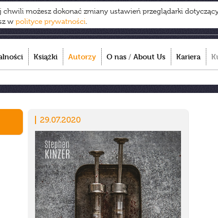
ej chwili możesz dokonać zmiany ustawień przeglądarki dotycząc
esz w
polityce prywatności
.
alności
Książki
Autorzy
O nas
/
About Us
Kariera
K
29.07.2020