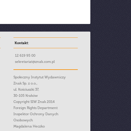
Kontakt:
12 619 95 00
sekretariat@znak.com.pl
Społeczny Instytut Wydawniczy
Znak Sp. z o.o.,
ul. Kościuszki 37,
30-105 Kraków
Copyright SIW Znak 2014
Foreign Rights Department
Inspektor Ochrony Danych
Osobowych
Magdalena Heczko