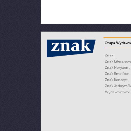
Grupa Wydawni
Znak
Znak Literanov
Znak Horyzont
Znak Emotikon
Znak Koncept
Znak JednymS
Wydawnictwo 