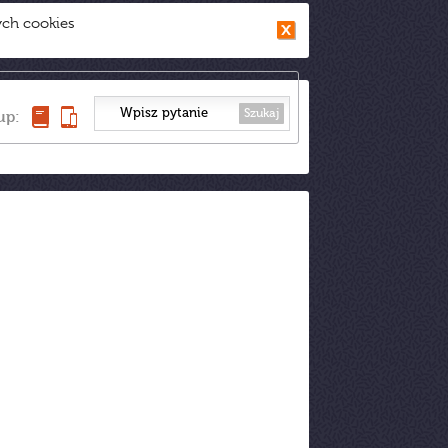
ych cookies
Szukaj
up: