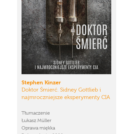
Stephen Kinzer
Doktor Śmierć. Sidney Gottlieb i
najmroczniejsze eksperymenty CIA
Tłumaczenie
Łukasz Müller
Oprawa miękka