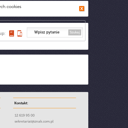
ych cookies
Szukaj
up:
Kontakt:
12 619 95 00
sekretariat@znak.com.pl