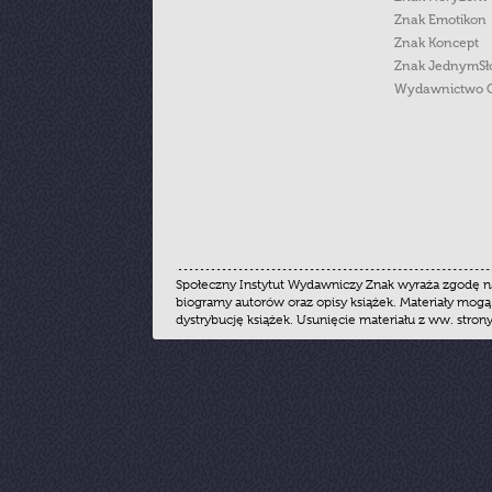
Znak Emotikon
Znak Koncept
Znak JednymS
Wydawnictwo 
Społeczny Instytut Wydawniczy Znak wyraża zgodę na
biogramy autorów oraz opisy książek. Materiały mogą
dystrybucję książek. Usunięcie materiału z ww. stron