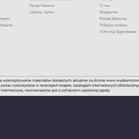
Twoja Historia
O nas
Lubimy czytać
Księgarnia
łowem
Poczta literacka
Otwarte
Polityka cookies
Ochrona Sygnalistow
 wykorzystywanie materiałów dostępnych aktualnie na stronie www.wydawnictwoznak
 zostać wykorzystane w recenzjach książek, katalogach internetowych biblioteczn
y internetowej, równoznacznie jest z cofnięciem udzielonej zgody.