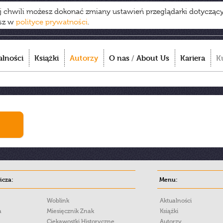
ej chwili możesz dokonać zmiany ustawień przeglądarki dotycząc
esz w
polityce prywatności
.
alności
Książki
Autorzy
O nas
/
About Us
Kariera
K
cza:
Menu:
Woblink
Aktualności
a
Miesięcznik Znak
Książki
Ciekawostki Historyczne
Autorzy