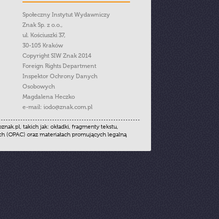
Społeczny Instytut Wydawniczy
Znak Sp. z o.o.,
ul. Kościuszki 37,
30-105 Kraków
Copyright SIW Znak 2014
Foreign Rights Department
Inspektor Ochrony Danych
Osobowych
Magdalena Heczko
e-mail:
iodo@znak.com.pl
.pl, takich jak: okładki, fragmenty tekstu,
ych (OPAC) oraz materiałach promujących legalną