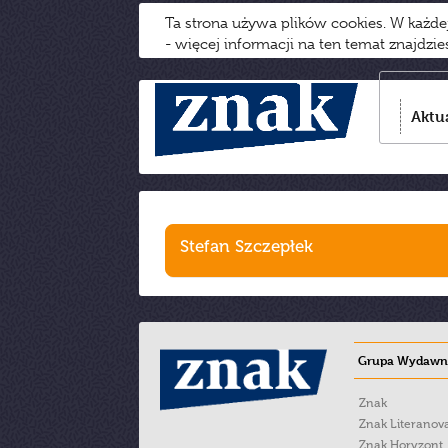
Ta strona używa plików cookies. W każd
- więcej informacji na ten temat znajdzi
Aktu
Stefan Szczepłek
Grupa Wydawni
Znak
Znak Literanov
Znak Horyzont