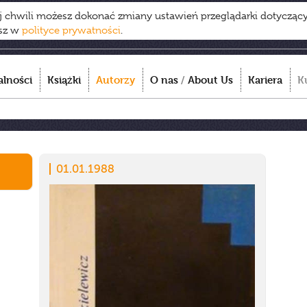
ej chwili możesz dokonać zmiany ustawień przeglądarki dotycząc
esz w
polityce prywatności
.
alności
Książki
Autorzy
O nas
/
About Us
Kariera
K
01.01.1988