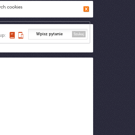
ych cookies
Szukaj
up: