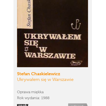
Stefan Chaskielewicz
Ukrywałem się w Warszawie
Oprawa miękka
Rok wydania: 1988