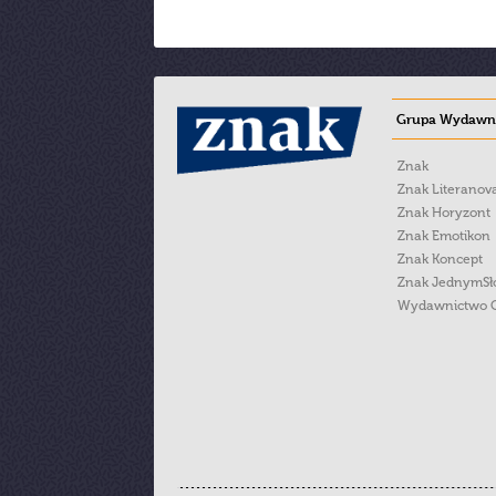
Grupa Wydawni
Znak
Znak Literanov
Znak Horyzont
Znak Emotikon
Znak Koncept
Znak JednymS
Wydawnictwo 