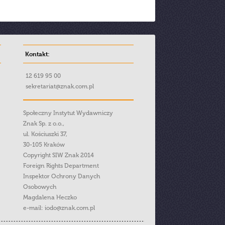
Kontakt:
12 619 95 00
sekretariat@znak.com.pl
Społeczny Instytut Wydawniczy
Znak Sp. z o.o.,
ul. Kościuszki 37,
30-105 Kraków
Copyright SIW Znak 2014
Foreign Rights Department
Inspektor Ochrony Danych
Osobowych
Magdalena Heczko
e-mail:
iodo@znak.com.pl