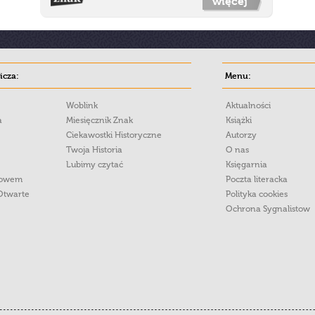
więcej
cza:
Menu:
Woblink
Aktualności
a
Miesięcznik Znak
Książki
Ciekawostki Historyczne
Autorzy
Twoja Historia
O nas
Lubimy czytać
Księgarnia
łowem
Poczta literacka
Otwarte
Polityka cookies
Ochrona Sygnalistow