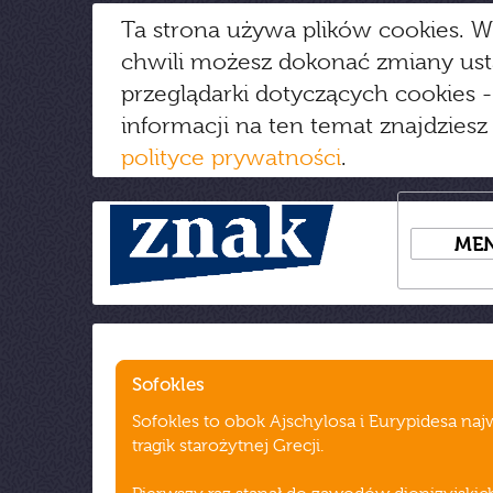
Ta strona używa plików cookies. W
chwili możesz dokonać zmiany us
przeglądarki dotyczących cookies
-
informacji na ten temat znajdziesz
polityce prywatności
.
ME
Sofokles
Sofokles to obok Ajschylosa i Eurypidesa naj
tragik starożytnej Grecji.