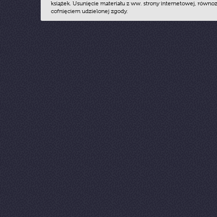
książek. Usunięcie materiału z ww. strony internetowej, równoz
cofnięciem udzielonej zgody.