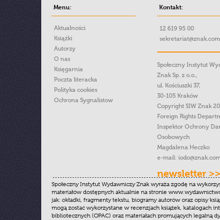
Menu:
Kontakt:
Aktualności
12 619 95 00
Książki
sekretariat@znak.com
Autorzy
O nas
Społeczny Instytut W
Księgarnia
Znak Sp. z o.o.,
Poczta literacka
ul. Kościuszki 37,
Polityka cookies
30-105 Kraków
Ochrona Sygnalistow
Copyright SIW Znak 2
Foreign Rights Depart
Inspektor Ochrony Da
Osobowych
Magdalena Heczko
e-mail:
iodo@znak.com
newsletter >
Społeczny Instytut Wydawniczy Znak wyraża zgodę na wykorzy
materiałów dostępnych aktualnie na stronie www.wydawnictwoz
jak: okładki, fragmenty tekstu, biogramy autorów oraz opisy ksią
mogą zostać wykorzystane w recenzjach książek, katalogach i
bibliotecznych (OPAC) oraz materiałach promujących legalną dy