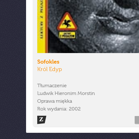
Sofokles
Król Edyp
Tłumaczenie
Ludwik Hieronim Morstin
Oprawa miękka
Rok wydania: 2002