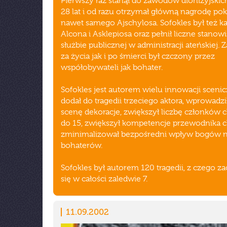
Pierwszy raz stanął do zawodów dionizyjski
28 lat i od razu otrzymał główną nagrodę po
nawet samego Ajschylosa. Sofokles był też 
Alcona i Asklepiosa oraz pełnił liczne stanow
służbie publicznej w administracji ateńskiej.
za życia jak i po śmierci był czczony przez
współobywateli jak bohater.
Sofokles jest autorem wielu innowacji sceni
dodał do tragedii trzeciego aktora, wprowadzi
scenę dekoracje, zwiększył liczbę członków 
do 15, zwiększył kompetencje przewodnika c
zminimalizował bezpośredni wpływ bogów n
bohaterów.
Sofokles był autorem 120 tragedii, z czego 
się w całości zaledwie 7.
11.09.2002