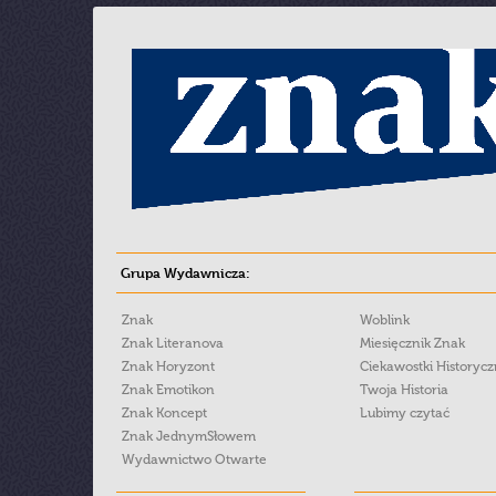
Grupa Wydawnicza:
Znak
Woblink
Znak Literanova
Miesięcznik Znak
Znak Horyzont
Ciekawostki Historyc
Znak Emotikon
Twoja Historia
Znak Koncept
Lubimy czytać
Znak JednymSłowem
Wydawnictwo Otwarte