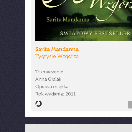
Sarita Mandanna
Tygrysie Wzgórza
Tłumaczenie
Anna Gralak
Oprawa miękka
Rok wydania: 2011