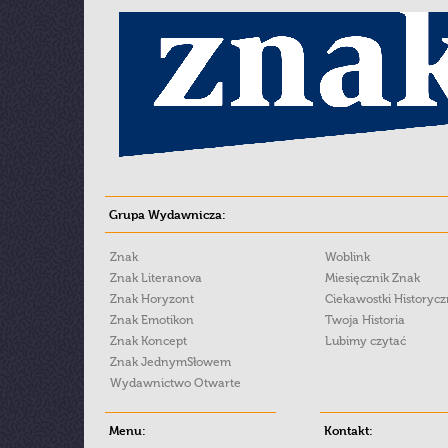
Grupa Wydawnicza:
Znak
Woblink
Znak Literanova
Miesięcznik Znak
Znak Horyzont
Ciekawostki Historyc
Znak Emotikon
Twoja Historia
Znak Koncept
Lubimy czytać
Znak JednymSłowem
Wydawnictwo Otwarte
Menu:
Kontakt: