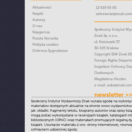
Aktualności
12 619 95 00
Książki
sekretariat@znak.com
Autorzy
O nas
Społeczny Instytut W
Księgarnia
Znak Sp. z o.o.,
Poczta literacka
ul. Kościuszki 37,
Polityka cookies
30-105 Kraków
Ochrona Sygnalistow
Copyright SIW Znak 2
Foreign Rights Depart
Inspektor Ochrony Da
Osobowych
Magdalena Heczko
e-mail:
iodo@znak.com
newsletter >
Społeczny Instytut Wydawniczy Znak wyraża zgodę na wykorzy
materiałów dostępnych aktualnie na stronie www.wydawnictwoz
jak: okładki, fragmenty tekstu, biogramy autorów oraz opisy ksią
mogą zostać wykorzystane w recenzjach książek, katalogach i
bibliotecznych (OPAC) oraz materiałach promujących legalną dy
książek. Usunięcie materiału z ww. strony internetowej, równoz
cofnięciem udzielonej zgody.