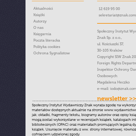
Aktualności
12 619 95 00
Książki
sekretariat@znak.com
Autorzy
O nas
Społeczny Instytut W
Księgarnia
Znak Sp. z o.o.,
Poczta literacka
ul. Kościuszki 37,
Polityka cookies
30-105 Kraków
Ochrona Sygnalistow
Copyright SIW Znak 2
Foreign Rights Depart
Inspektor Ochrony Da
Osobowych
Magdalena Heczko
e-mail:
iodo@znak.com
newsletter >
Społeczny Instytut Wydawniczy Znak wyraża zgodę na wykorzy
materiałów dostępnych aktualnie na stronie www.wydawnictwoz
jak: okładki, fragmenty tekstu, biogramy autorów oraz opisy ksią
mogą zostać wykorzystane w recenzjach książek, katalogach i
bibliotecznych (OPAC) oraz materiałach promujących legalną dy
książek. Usunięcie materiału z ww. strony internetowej, równoz
cofnięciem udzielonej zgody.