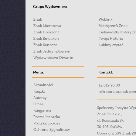
Grupa Wydawnicza:
Znak
Woblink
Znak Literanova
Miesięcznik Znak
Znak Horyzont
Ciekawostki Historyc
Znak Emotikon
Twoja Historia
Znak Koncept
Lubimy czytać
Znak JednymSłowem
Wydawnictwo Otwarte
Menu:
Kontakt:
Aktualności
12 619 95 00
Książki
sekretariat@znak.com
Autorzy
O nas
Społeczny Instytut W
Księgarnia
Znak Sp. z o.o.,
Poczta literacka
ul. Kościuszki 37,
Polityka cookies
30-105 Kraków
Ochrona Sygnalistow
Copyright SIW Znak 2