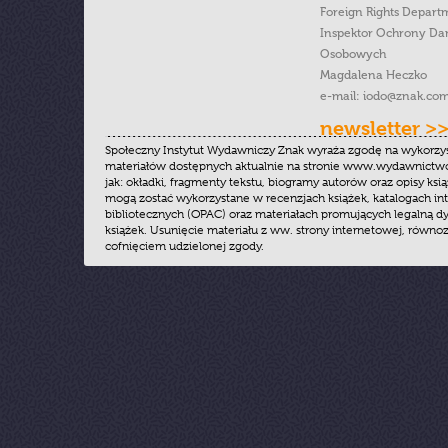
Foreign Rights Depart
Inspektor Ochrony Da
Osobowych
Magdalena Heczko
e-mail:
iodo@znak.com
newsletter >
Społeczny Instytut Wydawniczy Znak wyraża zgodę na wykorzy
materiałów dostępnych aktualnie na stronie www.wydawnictwoz
jak: okładki, fragmenty tekstu, biogramy autorów oraz opisy ksią
mogą zostać wykorzystane w recenzjach książek, katalogach i
bibliotecznych (OPAC) oraz materiałach promujących legalną dy
książek. Usunięcie materiału z ww. strony internetowej, równoz
cofnięciem udzielonej zgody.