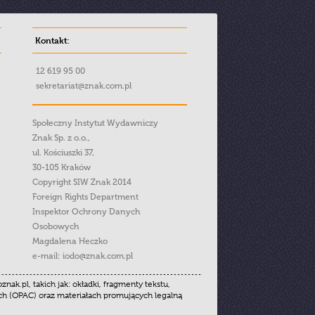
Kontakt:
12 619 95 00
sekretariat@znak.com.pl
Społeczny Instytut Wydawniczy
Znak Sp. z o.o.,
ul. Kościuszki 37,
30-105 Kraków
Copyright SIW Znak 2014
Foreign Rights Department
Inspektor Ochrony Danych
Osobowych
Magdalena Heczko
e-mail:
iodo@znak.com.pl
.pl, takich jak: okładki, fragmenty tekstu,
ych (OPAC) oraz materiałach promujących legalną