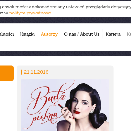
ej chwili możesz dokonać zmiany ustawień przeglądarki dotycząc
esz w
polityce prywatności
.
alności
Książki
Autorzy
O nas
/
About Us
Kariera
K
21.11.2016