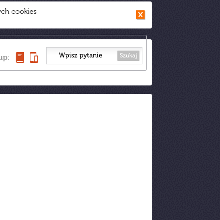
ych cookies
Szukaj
up: