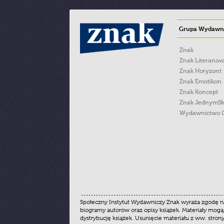
Grupa Wydawni
Znak
Znak Literanov
Znak Horyzont
Znak Emotikon
Znak Koncept
Znak JednymS
Wydawnictwo 
Społeczny Instytut Wydawniczy Znak wyraża zgodę na
biogramy autorów oraz opisy książek. Materiały mogą
dystrybucję książek. Usunięcie materiału z ww. stron