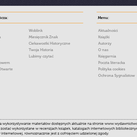
cza:
Menu:
Woblink
Aktualności
a
Miesięcznik Znak
Książki
Ciekawostki Historyczne
Autorzy
Twoja Historia
O nas
Lubimy czytać
Księgarnia
łowem
Poczta literacka
Otwarte
Polityka cookies
Ochrona Sygnalistow
 wykorzystywanie materiałów dostępnych aktualnie na stronie www.wydawnictwoznak
 zostać wykorzystane w recenzjach książek, katalogach internetowych biblioteczn
y internetowej, równoznacznie jest z cofnięciem udzielonej zgody.