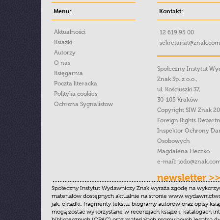
Menu:
Kontakt:
Aktualności
12 619 95 00
Książki
sekretariat@znak.com
Autorzy
O nas
Społeczny Instytut W
Księgarnia
Znak Sp. z o.o.,
Poczta literacka
ul. Kościuszki 37,
Polityka cookies
30-105 Kraków
Ochrona Sygnalistow
Copyright SIW Znak 2
Foreign Rights Depart
Inspektor Ochrony Da
Osobowych
Magdalena Heczko
e-mail:
iodo@znak.com
newsletter >
Społeczny Instytut Wydawniczy Znak wyraża zgodę na wykorzy
materiałów dostępnych aktualnie na stronie www.wydawnictwoz
jak: okładki, fragmenty tekstu, biogramy autorów oraz opisy ksią
mogą zostać wykorzystane w recenzjach książek, katalogach i
bibliotecznych (OPAC) oraz materiałach promujących legalną dy