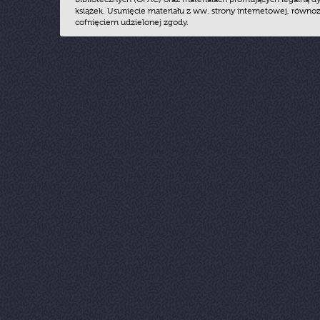
książek. Usunięcie materiału z ww. strony internetowej, równoz
cofnięciem udzielonej zgody.