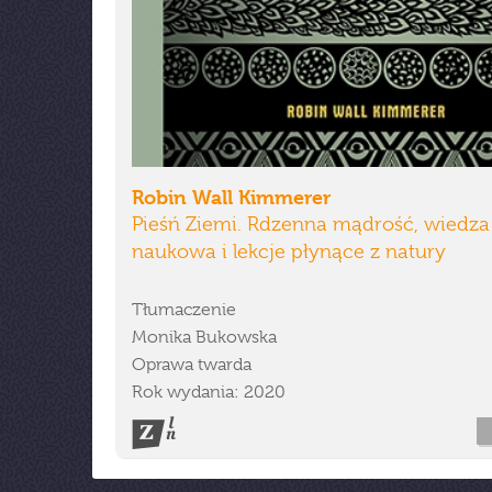
Robin Wall Kimmerer
Pieśń Ziemi. Rdzenna mądrość, wiedza
naukowa i lekcje płynące z natury
Tłumaczenie
Monika Bukowska
Oprawa twarda
Rok wydania: 2020