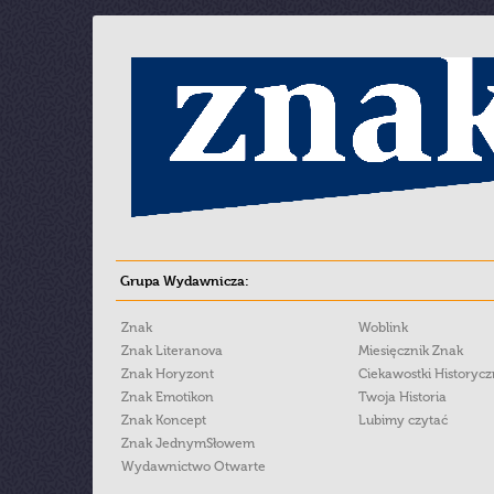
Grupa Wydawnicza:
Znak
Woblink
Znak Literanova
Miesięcznik Znak
Znak Horyzont
Ciekawostki Historyc
Znak Emotikon
Twoja Historia
Znak Koncept
Lubimy czytać
Znak JednymSłowem
Wydawnictwo Otwarte