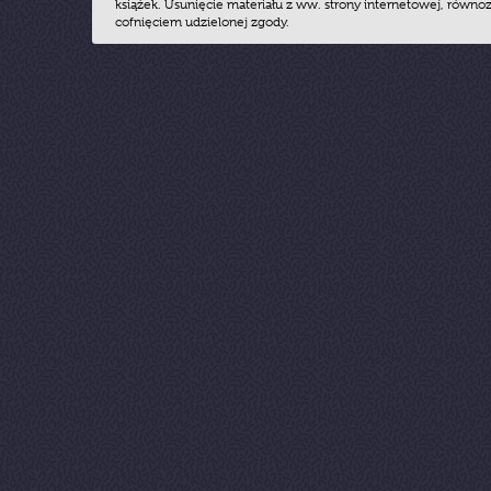
książek. Usunięcie materiału z ww. strony internetowej, równoz
cofnięciem udzielonej zgody.