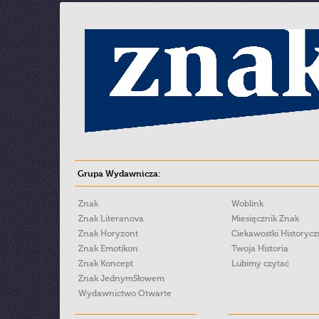
Grupa Wydawnicza:
Znak
Woblink
Znak Literanova
Miesięcznik Znak
Znak Horyzont
Ciekawostki Historyc
Znak Emotikon
Twoja Historia
Znak Koncept
Lubimy czytać
Znak JednymSłowem
Wydawnictwo Otwarte