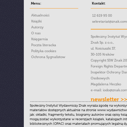
Menu:
Kontakt:
Aktualności
12 619 95 00
Książki
sekretariat@znak.com
Autorzy
O nas
Społeczny Instytut W
Księgarnia
Znak Sp. z o.o.,
Poczta literacka
ul. Kościuszki 37,
Polityka cookies
30-105 Kraków
Ochrona Sygnalistow
Copyright SIW Znak 2
Foreign Rights Depart
Inspektor Ochrony Da
Osobowych
Magdalena Heczko
e-mail:
iodo@znak.com
newsletter >
Społeczny Instytut Wydawniczy Znak wyraża zgodę na wykorzy
materiałów dostępnych aktualnie na stronie www.wydawnictwoz
jak: okładki, fragmenty tekstu, biogramy autorów oraz opisy ksią
mogą zostać wykorzystane w recenzjach książek, katalogach i
bibliotecznych (OPAC) oraz materiałach promujących legalną dy