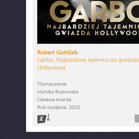
Robert Gottlieb
Garbo. Najbardziej tajemnicza gwiazd
Hollywood
Tłumaczenie
Monika Bukowska
Oprawa twarda
Rok wydania: 2022