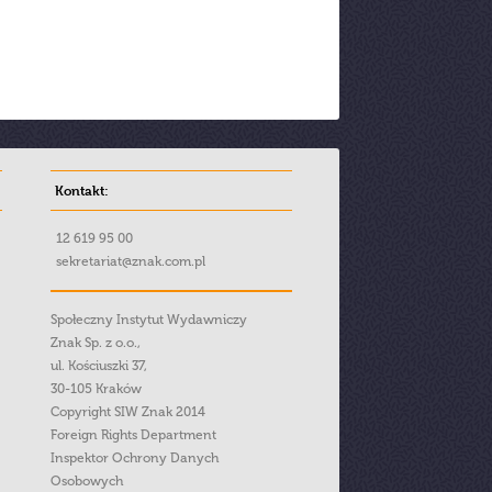
Kontakt:
12 619 95 00
sekretariat@znak.com.pl
Społeczny Instytut Wydawniczy
Znak Sp. z o.o.,
ul. Kościuszki 37,
30-105 Kraków
Copyright SIW Znak 2014
Foreign Rights Department
Inspektor Ochrony Danych
Osobowych