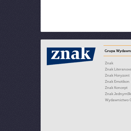
Grupa Wydawni
Znak
Znak Literanov
Znak Horyzont
Znak Emotikon
Znak Koncept
Znak JednymS
Wydawnictwo 