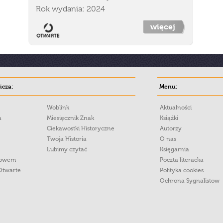
Rok wydania: 2024
więcej
cza:
Menu:
Woblink
Aktualności
a
Miesięcznik Znak
Książki
Ciekawostki Historyczne
Autorzy
Twoja Historia
O nas
Lubimy czytać
Księgarnia
łowem
Poczta literacka
Otwarte
Polityka cookies
Ochrona Sygnalistow