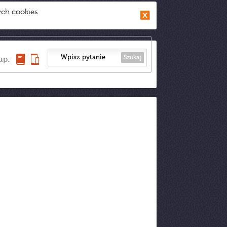
ych cookies
Szukaj
up: