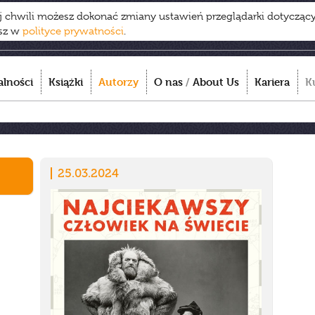
ej chwili możesz dokonać zmiany ustawień przeglądarki dotycząc
esz w
polityce prywatności
.
alności
Książki
Autorzy
O nas
/
About Us
Kariera
K
25.03.2024