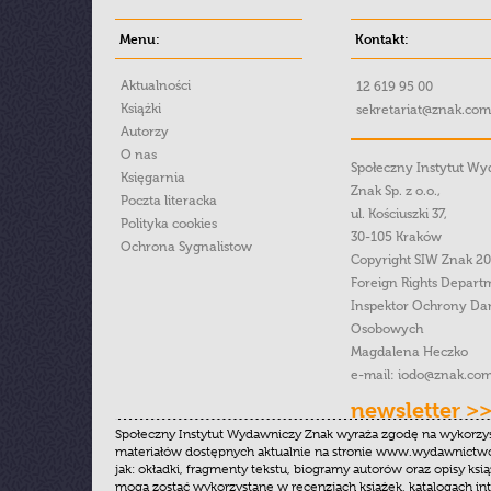
Menu:
Kontakt:
Aktualności
12 619 95 00
Książki
sekretariat@znak.com
Autorzy
O nas
Społeczny Instytut W
Księgarnia
Znak Sp. z o.o.,
Poczta literacka
ul. Kościuszki 37,
Polityka cookies
30-105 Kraków
Ochrona Sygnalistow
Copyright SIW Znak 2
Foreign Rights Depart
Inspektor Ochrony Da
Osobowych
Magdalena Heczko
e-mail:
iodo@znak.com
newsletter >
Społeczny Instytut Wydawniczy Znak wyraża zgodę na wykorzy
materiałów dostępnych aktualnie na stronie www.wydawnictwoz
jak: okładki, fragmenty tekstu, biogramy autorów oraz opisy ksią
mogą zostać wykorzystane w recenzjach książek, katalogach i