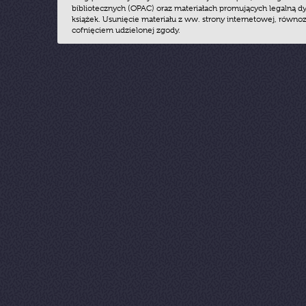
bibliotecznych (OPAC) oraz materiałach promujących legalną dy
książek. Usunięcie materiału z ww. strony internetowej, równoz
cofnięciem udzielonej zgody.