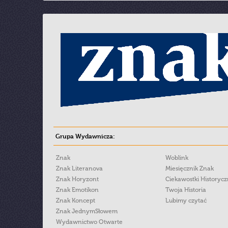
Grupa Wydawnicza:
Znak
Woblink
Znak Literanova
Miesięcznik Znak
Znak Horyzont
Ciekawostki Historyc
Znak Emotikon
Twoja Historia
Znak Koncept
Lubimy czytać
Znak JednymSłowem
Wydawnictwo Otwarte