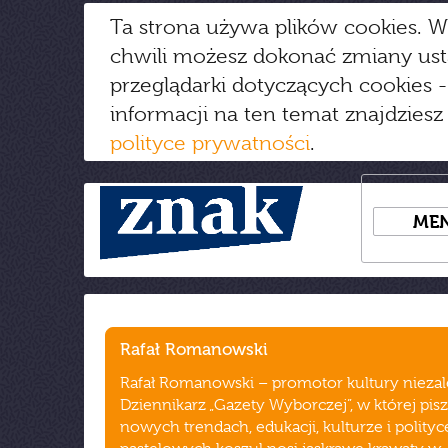
Ta strona używa plików cookies. W
chwili możesz dokonać zmiany us
przeglądarki dotyczących cookies
-
informacji na ten temat znajdziesz
polityce prywatności
.
ME
Rafał Romanowski
Rafał Romanowski – promotor kultury niezal
Dziennikarz „Gazety Wyborczej”, w której pis
nowych trendach, edukacji, kulturze i polityc