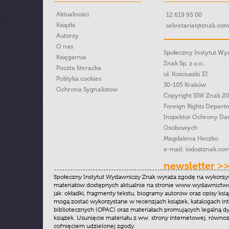
Aktualności
12 619 95 00
Książki
sekretariat@znak.com
Autorzy
O nas
Społeczny Instytut W
Księgarnia
Znak Sp. z o.o.,
Poczta literacka
ul. Kościuszki 37,
Polityka cookies
30-105 Kraków
Ochrona Sygnalistow
Copyright SIW Znak 2
Foreign Rights Depart
Inspektor Ochrony Da
Osobowych
Magdalena Heczko
e-mail:
iodo@znak.com
newsletter >
Społeczny Instytut Wydawniczy Znak wyraża zgodę na wykorzy
materiałów dostępnych aktualnie na stronie www.wydawnictwoz
jak: okładki, fragmenty tekstu, biogramy autorów oraz opisy ksią
mogą zostać wykorzystane w recenzjach książek, katalogach i
bibliotecznych (OPAC) oraz materiałach promujących legalną dy
książek. Usunięcie materiału z ww. strony internetowej, równoz
cofnięciem udzielonej zgody.