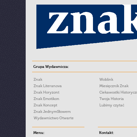
Grupa Wydawnicza:
Znak
Woblink
Znak Literanova
Miesięcznik Znak
Znak Horyzont
Ciekawostki Historyc
Znak Emotikon
Twoja Historia
Znak Koncept
Lubimy czytać
Znak JednymSłowem
Wydawnictwo Otwarte
Menu:
Kontakt: