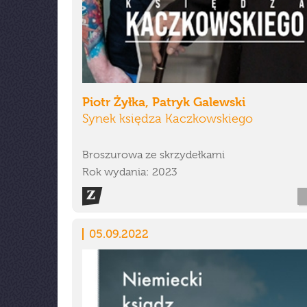
Piotr Żyłka, Patryk Galewski
Synek księdza Kaczkowskiego
Broszurowa ze skrzydełkami
Rok wydania: 2023
05.09.2022