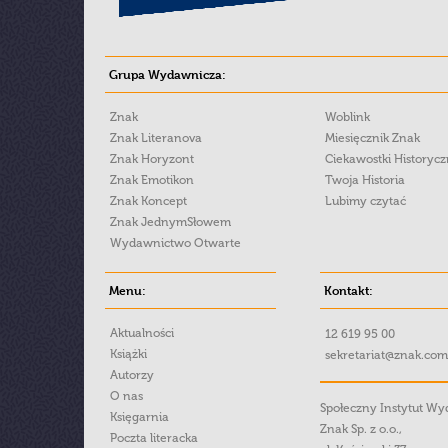
Grupa Wydawnicza:
Znak
Woblink
Znak Literanova
Miesięcznik Znak
Znak Horyzont
Ciekawostki Historyc
Znak Emotikon
Twoja Historia
Znak Koncept
Lubimy czytać
Znak JednymSłowem
Wydawnictwo Otwarte
Menu:
Kontakt:
Aktualności
12 619 95 00
Książki
sekretariat@znak.com
Autorzy
O nas
Społeczny Instytut W
Księgarnia
Znak Sp. z o.o.,
Poczta literacka