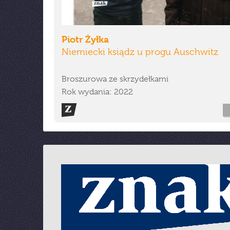
Piotr Żyłka
Niemiecki ksiądz u progu Auschwitz
Broszurowa ze skrzydełkami
Rok wydania: 2022