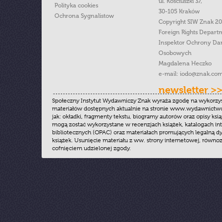
ul. Kościuszki 37,
Polityka cookies
30-105 Kraków
Ochrona Sygnalistow
Copyright SIW Znak 2
Foreign Rights Depart
Inspektor Ochrony Da
Osobowych
Magdalena Heczko
e-mail:
iodo@znak.com
newsletter >
Społeczny Instytut Wydawniczy Znak wyraża zgodę na wykorzy
materiałów dostępnych aktualnie na stronie www.wydawnictwoz
jak: okładki, fragmenty tekstu, biogramy autorów oraz opisy ksią
mogą zostać wykorzystane w recenzjach książek, katalogach i
bibliotecznych (OPAC) oraz materiałach promujących legalną dy
książek. Usunięcie materiału z ww. strony internetowej, równoz
cofnięciem udzielonej zgody.