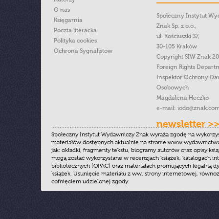
O nas
Społeczny Instytut W
Księgarnia
Znak Sp. z o.o.,
Poczta literacka
ul. Kościuszki 37,
Polityka cookies
30-105 Kraków
Ochrona Sygnalistow
Copyright SIW Znak 2
Foreign Rights Depart
Inspektor Ochrony Da
Osobowych
Magdalena Heczko
e-mail:
iodo@znak.com
newsletter >
Społeczny Instytut Wydawniczy Znak wyraża zgodę na wykorzy
materiałów dostępnych aktualnie na stronie www.wydawnictwoz
jak: okładki, fragmenty tekstu, biogramy autorów oraz opisy ksią
mogą zostać wykorzystane w recenzjach książek, katalogach i
bibliotecznych (OPAC) oraz materiałach promujących legalną dy
książek. Usunięcie materiału z ww. strony internetowej, równoz
cofnięciem udzielonej zgody.