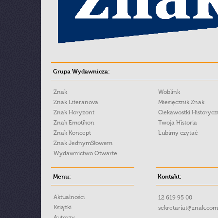
Grupa Wydawnicza:
Znak
Woblink
Znak Literanova
Miesięcznik Znak
Znak Horyzont
Ciekawostki Historyc
Znak Emotikon
Twoja Historia
Znak Koncept
Lubimy czytać
Znak JednymSłowem
Wydawnictwo Otwarte
Menu:
Kontakt:
Aktualności
12 619 95 00
Książki
sekretariat@znak.com
Autorzy