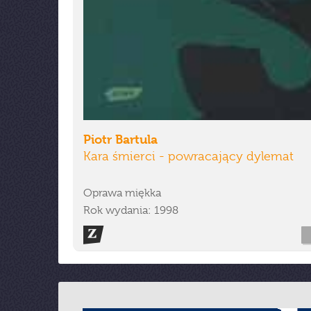
Piotr Bartula
Kara śmierci - powracający dylemat
Oprawa miękka
Rok wydania: 1998