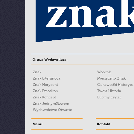
Grupa Wydawnicza:
Znak
Woblink
Znak Literanova
Miesięcznik Znak
Znak Horyzont
Ciekawostki Historyc
Znak Emotikon
Twoja Historia
Znak Koncept
Lubimy czytać
Znak JednymSłowem
Wydawnictwo Otwarte
Menu:
Kontakt: