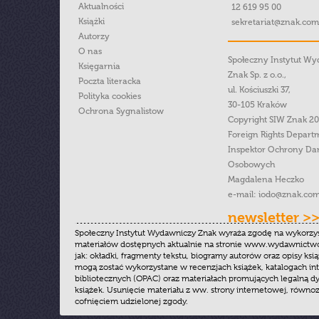
Aktualności
12 619 95 00
Książki
sekretariat@znak.com
Autorzy
O nas
Społeczny Instytut W
Księgarnia
Znak Sp. z o.o.,
Poczta literacka
ul. Kościuszki 37,
Polityka cookies
30-105 Kraków
Ochrona Sygnalistow
Copyright SIW Znak 2
Foreign Rights Depart
Inspektor Ochrony Da
Osobowych
Magdalena Heczko
e-mail:
iodo@znak.com
newsletter >
Społeczny Instytut Wydawniczy Znak wyraża zgodę na wykorzy
materiałów dostępnych aktualnie na stronie www.wydawnictwoz
jak: okładki, fragmenty tekstu, biogramy autorów oraz opisy ksią
mogą zostać wykorzystane w recenzjach książek, katalogach i
bibliotecznych (OPAC) oraz materiałach promujących legalną dy
książek. Usunięcie materiału z ww. strony internetowej, równoz
cofnięciem udzielonej zgody.