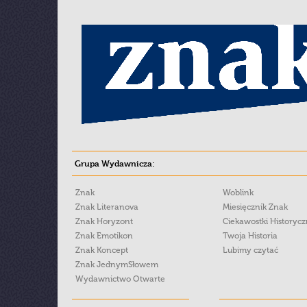
Grupa Wydawnicza:
Znak
Woblink
Znak Literanova
Miesięcznik Znak
Znak Horyzont
Ciekawostki Historyc
Znak Emotikon
Twoja Historia
Znak Koncept
Lubimy czytać
Znak JednymSłowem
Wydawnictwo Otwarte