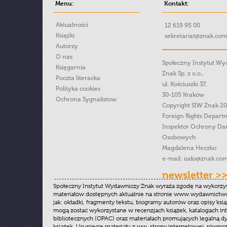
Menu:
Kontakt:
Aktualności
12 619 95 00
Książki
sekretariat@znak.com
Autorzy
O nas
Społeczny Instytut W
Księgarnia
Znak Sp. z o.o.,
Poczta literacka
ul. Kościuszki 37,
Polityka cookies
30-105 Kraków
Ochrona Sygnalistow
Copyright SIW Znak 2
Foreign Rights Depart
Inspektor Ochrony Da
Osobowych
Magdalena Heczko
e-mail:
iodo@znak.com
newsletter >
Społeczny Instytut Wydawniczy Znak wyraża zgodę na wykorzy
materiałów dostępnych aktualnie na stronie www.wydawnictwoz
jak: okładki, fragmenty tekstu, biogramy autorów oraz opisy ksią
mogą zostać wykorzystane w recenzjach książek, katalogach i
bibliotecznych (OPAC) oraz materiałach promujących legalną dy
książek. Usunięcie materiału z ww. strony internetowej, równoz