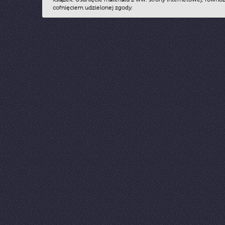
cofnięciem udzielonej zgody.