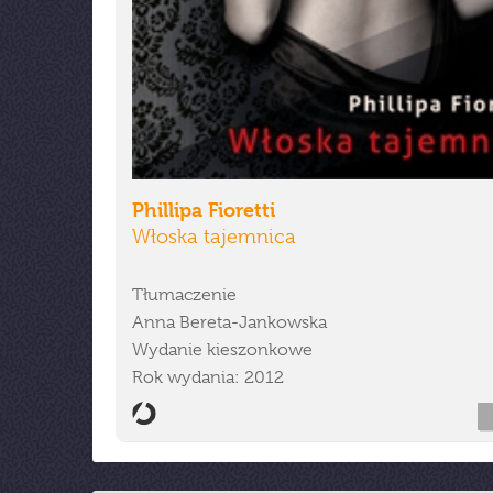
Phillipa Fioretti
Włoska tajemnica
Tłumaczenie
Anna Bereta-Jankowska
Wydanie kieszonkowe
Rok wydania: 2012