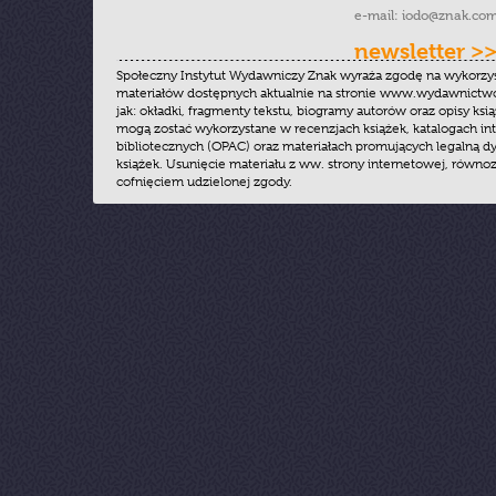
e-mail:
iodo@znak.com
newsletter >
Społeczny Instytut Wydawniczy Znak wyraża zgodę na wykorzy
materiałów dostępnych aktualnie na stronie www.wydawnictwoz
jak: okładki, fragmenty tekstu, biogramy autorów oraz opisy ksią
mogą zostać wykorzystane w recenzjach książek, katalogach i
bibliotecznych (OPAC) oraz materiałach promujących legalną dy
książek. Usunięcie materiału z ww. strony internetowej, równoz
cofnięciem udzielonej zgody.