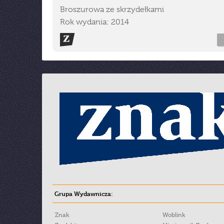
Broszurowa ze skrzydełkami
Rok wydania: 2014
Grupa Wydawnicza:
Znak
Woblink