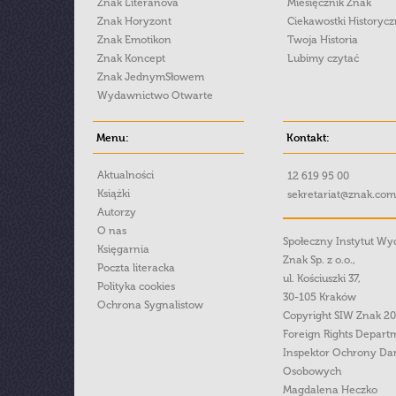
Znak Literanova
Miesięcznik Znak
Znak Horyzont
Ciekawostki Historyc
Znak Emotikon
Twoja Historia
Znak Koncept
Lubimy czytać
Znak JednymSłowem
Wydawnictwo Otwarte
Menu:
Kontakt:
Aktualności
12 619 95 00
Książki
sekretariat@znak.com
Autorzy
O nas
Społeczny Instytut W
Księgarnia
Znak Sp. z o.o.,
Poczta literacka
ul. Kościuszki 37,
Polityka cookies
30-105 Kraków
Ochrona Sygnalistow
Copyright SIW Znak 2
Foreign Rights Depart
Inspektor Ochrony Da
Osobowych
Magdalena Heczko