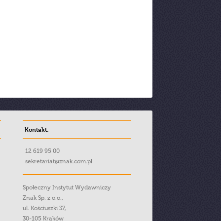
Kontakt:
12 619 95 00
sekretariat@znak.com.pl
Społeczny Instytut Wydawniczy
Znak Sp. z o.o.,
ul. Kościuszki 37,
30-105 Kraków