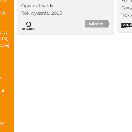
ami
Emili
Oprawa twarda
Opra
zi.
Rok wydania: 2023
Rok 
więcej
w. W
03),
rowej
d
o
ał
 w