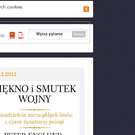
ych cookies
Szukaj
up:
11.2011