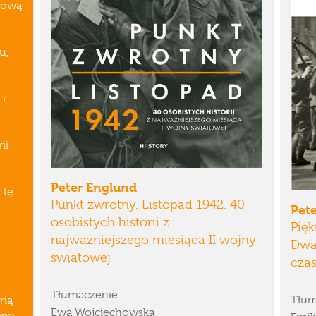
dową
u,
 i
"
ii
Peter Englund
 tę
Punkt zwrotny. Listopad 1942. 40
Pet
osobistych historii z
Pięk
najważniejszego miesiąca II wojny
Dwa
światowej
czas
Tłumaczenie
Tłum
rią
Ewa Wojciechowska