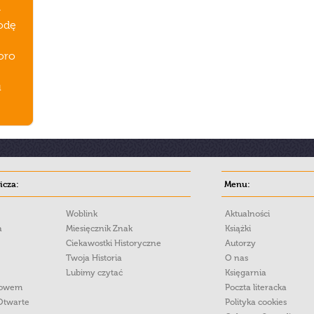
-
rodę
poro
u
cza:
Menu:
Woblink
Aktualności
a
Miesięcznik Znak
Książki
Ciekawostki Historyczne
Autorzy
Twoja Historia
O nas
Lubimy czytać
Księgarnia
łowem
Poczta literacka
Otwarte
Polityka cookies