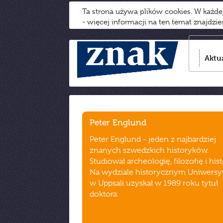
Ta strona używa plików cookies. W każd
- więcej informacji na ten temat znajdzi
Aktu
Peter Englund
Peter Englund - jeden z najbardziej
znanych szwedzkich historyków.
Studiował archeologię, filozofię i hist
Na wydziale historycznym Uniwersy
w Uppsali uzyskał w 1989 roku tytuł
doktora.