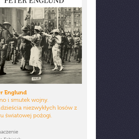
er Englund
no i smutek wojny.
dzieścia niezwykłych losów z
u światowej pożogi.
aczenie