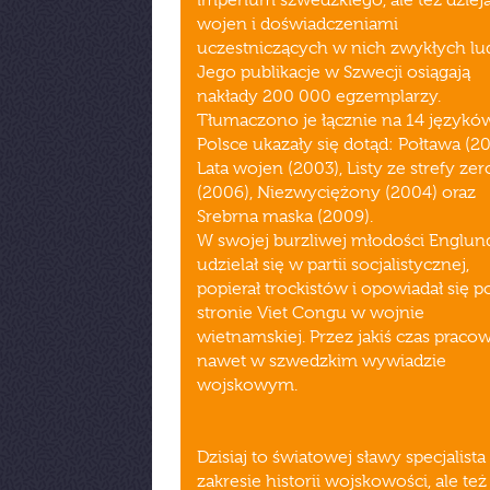
imperium szwedzkiego, ale też dziej
wojen i doświadczeniami
uczestniczących w nich zwykłych lud
Jego publikacje w Szwecji osiągają
nakłady 200 000 egzemplarzy.
Tłumaczono je łącznie na 14 językó
Polsce ukazały się dotąd: Połtawa (20
Lata wojen (2003), Listy ze strefy ze
(2006), Niezwyciężony (2004) oraz
Srebrna maska (2009).
W swojej burzliwej młodości Englun
udzielał się w partii socjalistycznej,
popierał trockistów i opowiadał się p
stronie Viet Congu w wojnie
wietnamskiej. Przez jakiś czas pracow
nawet w szwedzkim wywiadzie
wojskowym.
Dzisiaj to światowej sławy specjalista
zakresie historii wojskowości, ale też