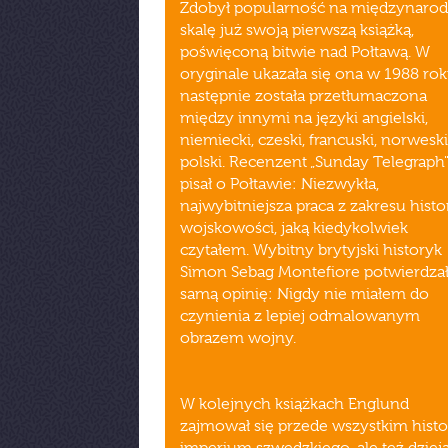
Zdobył popularność na międzynaro
skalę już swoją pierwszą książką,
poświęconą bitwie nad Połtawą. W
oryginale ukazała się ona w 1988 rok
następnie została przetłumaczona
między innymi na języki angielski,
niemiecki, czeski, francuski, norweski
polski. Recenzent „Sunday Telegraph
pisał o Połtawie: Niezwykła,
najwybitniejsza praca z zakresu histor
wojskowości, jaką kiedykolwiek
czytałem. Wybitny brytyjski historyk
Simon Sebag Montefiore potwierdzał
samą opinię: Nigdy nie miałem do
czynienia z lepiej odmalowanym
obrazem wojny.
W kolejnych książkach Englund
zajmował się przede wszystkim histo