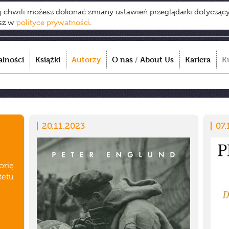
ej chwili możesz dokonać zmiany ustawień przeglądarki dotycząc
esz w
polityce prywatności
.
alności
Książki
Autorzy
O nas
/
About Us
Kariera
K
20.11.2023
07.
orię.
tetu