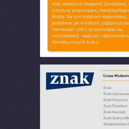
stały sekretarz Akademii Szwedzkiej 
instytucji przyznającej literacką Nag
Nobla. Na tym ostatnim stanowisku,
podobnie jak w historii, zdążył już s
namieszać, ostro sprzeciwiając się
„europeizacji" nagrody i ignorowani
dorobku innych kultur.
Grupa Wydawni
Znak
Znak Literanov
Znak Horyzont
Znak Emotikon
Znak Koncept
Znak JednymS
Wydawnictwo 