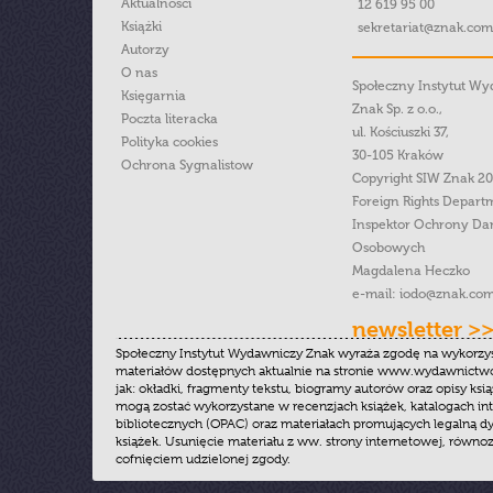
Aktualności
12 619 95 00
Książki
sekretariat@znak.com
Autorzy
O nas
Społeczny Instytut W
Księgarnia
Znak Sp. z o.o.,
Poczta literacka
ul. Kościuszki 37,
Polityka cookies
30-105 Kraków
Ochrona Sygnalistow
Copyright SIW Znak 2
Foreign Rights Depart
Inspektor Ochrony Da
Osobowych
Magdalena Heczko
e-mail:
iodo@znak.com
newsletter >
Społeczny Instytut Wydawniczy Znak wyraża zgodę na wykorzy
materiałów dostępnych aktualnie na stronie www.wydawnictwoz
jak: okładki, fragmenty tekstu, biogramy autorów oraz opisy ksią
mogą zostać wykorzystane w recenzjach książek, katalogach i
bibliotecznych (OPAC) oraz materiałach promujących legalną dy
książek. Usunięcie materiału z ww. strony internetowej, równoz
cofnięciem udzielonej zgody.