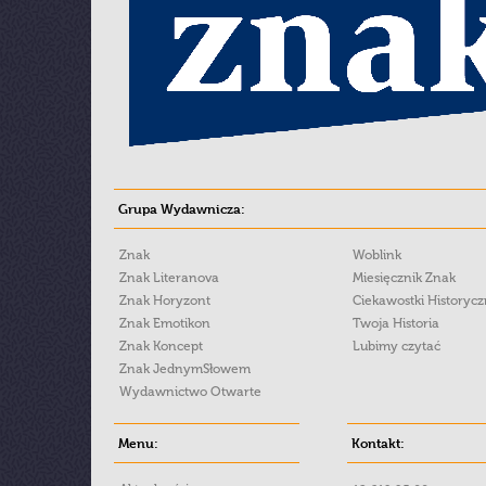
Grupa Wydawnicza:
Znak
Woblink
Znak Literanova
Miesięcznik Znak
Znak Horyzont
Ciekawostki Historyc
Znak Emotikon
Twoja Historia
Znak Koncept
Lubimy czytać
Znak JednymSłowem
Wydawnictwo Otwarte
Menu:
Kontakt: