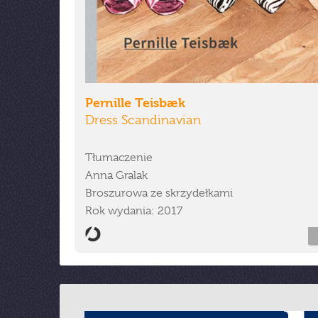
Pernille Teisbæk
Dress Scandinavian
Tłumaczenie
Anna Gralak
Broszurowa ze skrzydełkami
Rok wydania: 2017