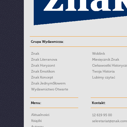
Grupa Wydawnicza:
Znak
Woblink
Znak Literanova
Miesięcznik Znak
Znak Horyzont
Ciekawostki Historyc
Znak Emotikon
Twoja Historia
Znak Koncept
Lubimy czytać
Znak JednymSłowem
Wydawnictwo Otwarte
Menu:
Kontakt:
Aktualności
12 619 95 00
Książki
sekretariat@znak.com
Autorzy