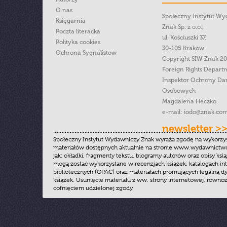
O nas
Społeczny Instytut W
Księgarnia
Znak Sp. z o.o.,
Poczta literacka
ul. Kościuszki 37,
Polityka cookies
30-105 Kraków
Ochrona Sygnalistow
Copyright SIW Znak 2
Foreign Rights Depart
Inspektor Ochrony Da
Osobowych
Magdalena Heczko
e-mail:
iodo@znak.com
newsletter >
Społeczny Instytut Wydawniczy Znak wyraża zgodę na wykorzy
materiałów dostępnych aktualnie na stronie www.wydawnictwoz
jak: okładki, fragmenty tekstu, biogramy autorów oraz opisy ksią
mogą zostać wykorzystane w recenzjach książek, katalogach i
bibliotecznych (OPAC) oraz materiałach promujących legalną dy
książek. Usunięcie materiału z ww. strony internetowej, równoz
cofnięciem udzielonej zgody.