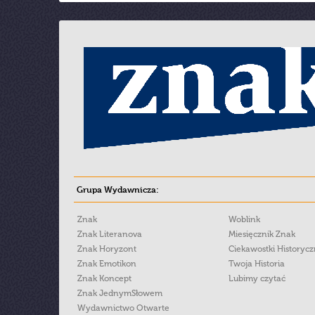
Grupa Wydawnicza:
Znak
Woblink
Znak Literanova
Miesięcznik Znak
Znak Horyzont
Ciekawostki Historyc
Znak Emotikon
Twoja Historia
Znak Koncept
Lubimy czytać
Znak JednymSłowem
Wydawnictwo Otwarte