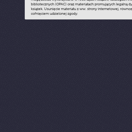
bibliotecznych (OPAC) oraz materiałach promujących legalną dy
książek. Usunięcie materiału z ww. strony internetowej, równoz
cofnięciem udzielonej zgody.