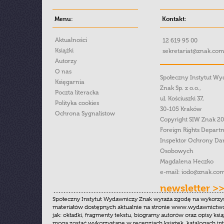
Menu:
Kontakt:
Aktualności
12 619 95 00
Książki
sekretariat@znak.com
Autorzy
O nas
Społeczny Instytut W
Księgarnia
Znak Sp. z o.o.,
Poczta literacka
ul. Kościuszki 37,
Polityka cookies
30-105 Kraków
Ochrona Sygnalistow
Copyright SIW Znak 2
Foreign Rights Depart
Inspektor Ochrony Da
Osobowych
Magdalena Heczko
e-mail:
iodo@znak.com
newsletter >
Społeczny Instytut Wydawniczy Znak wyraża zgodę na wykorzy
materiałów dostępnych aktualnie na stronie www.wydawnictwoz
jak: okładki, fragmenty tekstu, biogramy autorów oraz opisy ksią
mogą zostać wykorzystane w recenzjach książek, katalogach i