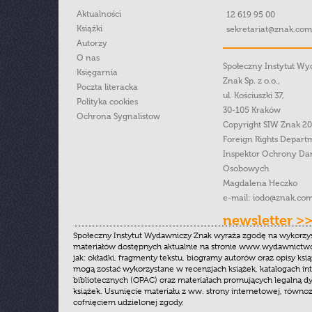
Aktualności
12 619 95 00
Książki
sekretariat@znak.com
Autorzy
O nas
Społeczny Instytut W
Księgarnia
Znak Sp. z o.o.,
Poczta literacka
ul. Kościuszki 37,
Polityka cookies
30-105 Kraków
Ochrona Sygnalistow
Copyright SIW Znak 2
Foreign Rights Depart
Inspektor Ochrony Da
Osobowych
Magdalena Heczko
e-mail:
iodo@znak.com
newsletter >
Społeczny Instytut Wydawniczy Znak wyraża zgodę na wykorzy
materiałów dostępnych aktualnie na stronie www.wydawnictwoz
jak: okładki, fragmenty tekstu, biogramy autorów oraz opisy ksią
mogą zostać wykorzystane w recenzjach książek, katalogach i
bibliotecznych (OPAC) oraz materiałach promujących legalną dy
książek. Usunięcie materiału z ww. strony internetowej, równoz
cofnięciem udzielonej zgody.