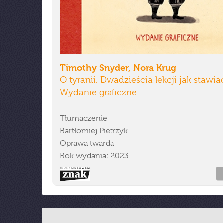
Timothy Snyder, Nora Krug
O tyranii. Dwadzieścia lekcji jak stawia
Wydanie graficzne
Tłumaczenie
Bartłomiej Pietrzyk
Oprawa twarda
Rok wydania: 2023