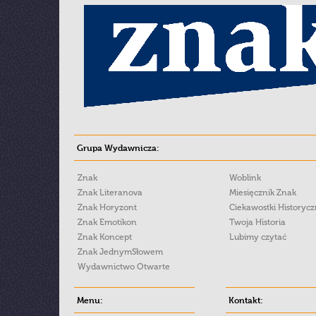
Grupa Wydawnicza:
Znak
Woblink
Znak Literanova
Miesięcznik Znak
Znak Horyzont
Ciekawostki Historyc
Znak Emotikon
Twoja Historia
Znak Koncept
Lubimy czytać
Znak JednymSłowem
Wydawnictwo Otwarte
Menu:
Kontakt: