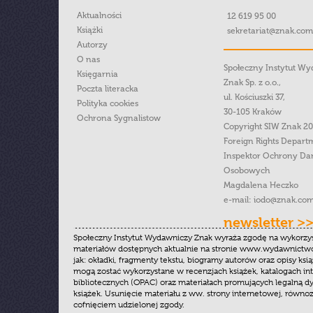
Aktualności
12 619 95 00
Książki
sekretariat@znak.com
Autorzy
O nas
Społeczny Instytut W
Księgarnia
Znak Sp. z o.o.,
Poczta literacka
ul. Kościuszki 37,
Polityka cookies
30-105 Kraków
Ochrona Sygnalistow
Copyright SIW Znak 2
Foreign Rights Depart
Inspektor Ochrony Da
Osobowych
Magdalena Heczko
e-mail:
iodo@znak.com
newsletter >
Społeczny Instytut Wydawniczy Znak wyraża zgodę na wykorzy
materiałów dostępnych aktualnie na stronie www.wydawnictwoz
jak: okładki, fragmenty tekstu, biogramy autorów oraz opisy ksią
mogą zostać wykorzystane w recenzjach książek, katalogach i
bibliotecznych (OPAC) oraz materiałach promujących legalną dy
książek. Usunięcie materiału z ww. strony internetowej, równoz
cofnięciem udzielonej zgody.