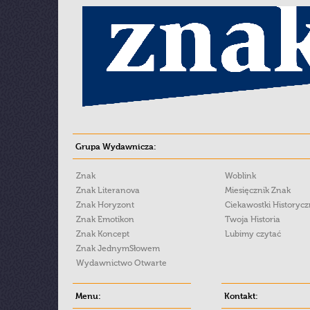
Grupa Wydawnicza:
Znak
Woblink
Znak Literanova
Miesięcznik Znak
Znak Horyzont
Ciekawostki Historyc
Znak Emotikon
Twoja Historia
Znak Koncept
Lubimy czytać
Znak JednymSłowem
Wydawnictwo Otwarte
Menu:
Kontakt: