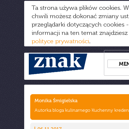
Ta strona używa plików cookies. W
chwili możesz dokonać zmiany us
przeglądarki dotyczących cookies
-
informacji na ten temat znajdziesz
polityce prywatności
.
ME
Monika Śmigielska
Autorka bloga kulinarnego Kuchenny kreden