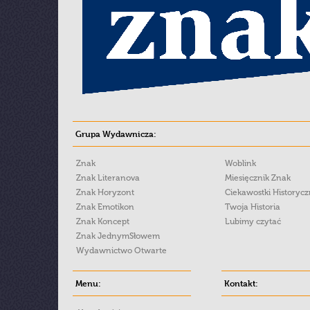
Grupa Wydawnicza:
Znak
Woblink
Znak Literanova
Miesięcznik Znak
Znak Horyzont
Ciekawostki Historyc
Znak Emotikon
Twoja Historia
Znak Koncept
Lubimy czytać
Znak JednymSłowem
Wydawnictwo Otwarte
Menu:
Kontakt: