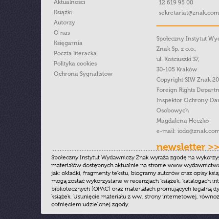
Aktualności
12 619 95 00
Książki
sekretariat@znak.com
Autorzy
O nas
Społeczny Instytut W
Księgarnia
Znak Sp. z o.o.,
Poczta literacka
ul. Kościuszki 37,
Polityka cookies
30-105 Kraków
Ochrona Sygnalistow
Copyright SIW Znak 2
Foreign Rights Depart
Inspektor Ochrony Da
Osobowych
Magdalena Heczko
e-mail:
iodo@znak.com
newsletter >
Społeczny Instytut Wydawniczy Znak wyraża zgodę na wykorzy
materiałów dostępnych aktualnie na stronie www.wydawnictwoz
jak: okładki, fragmenty tekstu, biogramy autorów oraz opisy ksią
mogą zostać wykorzystane w recenzjach książek, katalogach i
bibliotecznych (OPAC) oraz materiałach promujących legalną dy
książek. Usunięcie materiału z ww. strony internetowej, równoz
cofnięciem udzielonej zgody.