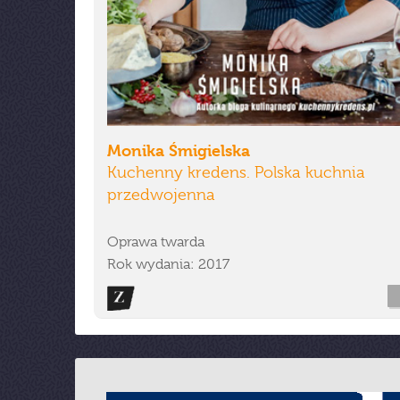
Monika Śmigielska
Kuchenny kredens. Polska kuchnia
przedwojenna
Oprawa twarda
Rok wydania: 2017