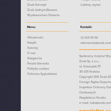
Znak Koncept
Lubimy czytać
Znak JednymSłowem
Wydawnictwo Otwarte
Menu:
Kontakt:
Aktualności
12 619 95 00
Książki
sekretariat@znak.com
Autorzy
O nas
Społeczny Instytut W
Księgarnia
Znak Sp. z o.o.,
Poczta literacka
ul. Kościuszki 37,
Polityka cookies
30-105 Kraków
Ochrona Sygnalistow
Copyright SIW Znak 2
Foreign Rights Depart
Inspektor Ochrony Da
Osobowych
Magdalena Heczko
e-mail:
iodo@znak.com
newsletter >