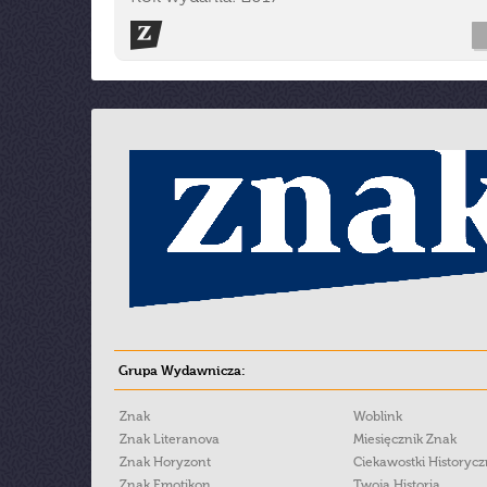
Grupa Wydawnicza:
Znak
Woblink
Znak Literanova
Miesięcznik Znak
Znak Horyzont
Ciekawostki Historyc
Znak Emotikon
Twoja Historia