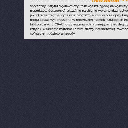
Społeczny Instytut Wydawniczy Znak wyraża zgodę na wykorzy
materiałów dostępnych aktualnie na stronie www.wydawnictwoz
jak: okładki, fragmenty tekstu, biogramy autorów oraz opisy ksią
mogą zostać wykorzystane w recenzjach książek, katalogach i
bibliotecznych (OPAC) oraz materiałach promujących legalną dy
książek. Usunięcie materiału z ww. strony internetowej, równoz
cofnięciem udzielonej zgody.