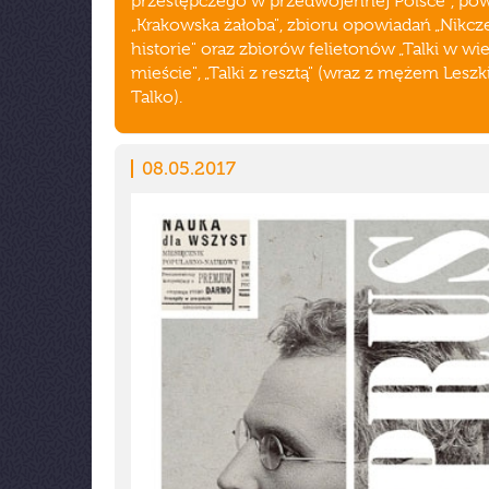
przestępczego w przedwojennej Polsce", pow
„Krakowska żałoba", zbioru opowiadań „Nikc
historie" oraz zbiorów felietonów „Talki w wi
mieście", „Talki z resztą" (wraz z mężem Lesz
Talko).
08.05.2017