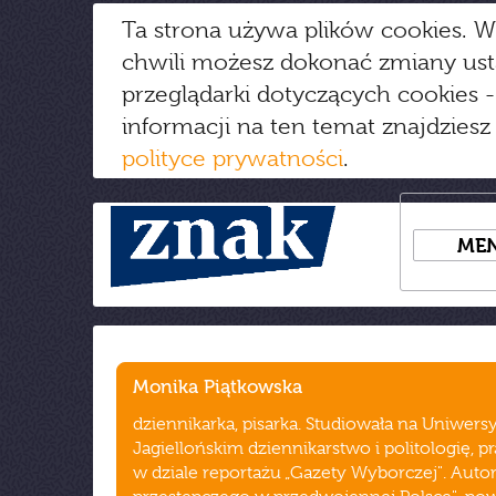
Ta strona używa plików cookies. W
chwili możesz dokonać zmiany us
przeglądarki dotyczących cookies
-
informacji na ten temat znajdziesz
polityce prywatności
.
ME
Monika Piątkowska
dziennikarka, pisarka. Studiowała na Uniwers
Jagiellońskim dziennikarstwo i politologię, p
w dziale reportażu „Gazety Wyborczej". Autor