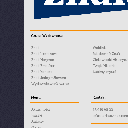
Grupa Wydawnicza:
Znak
Woblink
Znak Literanova
Miesięcznik Znak
Znak Horyzont
Ciekawostki Historyc
Znak Emotikon
Twoja Historia
Znak Koncept
Lubimy czytać
Znak JednymSłowem
Wydawnictwo Otwarte
Menu:
Kontakt:
Aktualności
12 619 95 00
Książki
sekretariat@znak.com
Autorzy
O nas