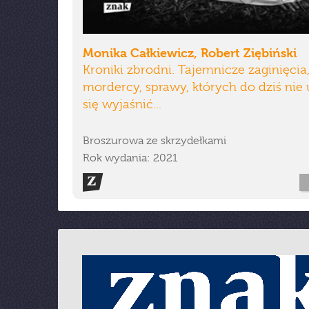
Monika Całkiewicz, Robert Ziębiński
Kroniki zbrodni. Tajemnicze zaginięcia,
mordercy, sprawy, których do dziś nie
się wyjaśnić...
Broszurowa ze skrzydełkami
Rok wydania: 2021