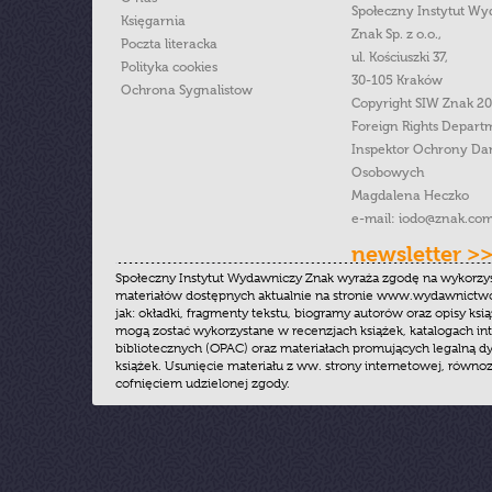
Społeczny Instytut W
Księgarnia
Znak Sp. z o.o.,
Poczta literacka
ul. Kościuszki 37,
Polityka cookies
30-105 Kraków
Ochrona Sygnalistow
Copyright SIW Znak 2
Foreign Rights Depart
Inspektor Ochrony Da
Osobowych
Magdalena Heczko
e-mail:
iodo@znak.com
newsletter >
Społeczny Instytut Wydawniczy Znak wyraża zgodę na wykorzy
materiałów dostępnych aktualnie na stronie www.wydawnictwoz
jak: okładki, fragmenty tekstu, biogramy autorów oraz opisy ksią
mogą zostać wykorzystane w recenzjach książek, katalogach i
bibliotecznych (OPAC) oraz materiałach promujących legalną dy
książek. Usunięcie materiału z ww. strony internetowej, równoz
cofnięciem udzielonej zgody.